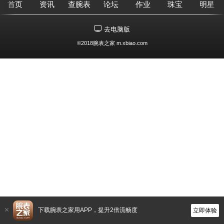
首页
资讯
查腕表
论坛
作业
珠宝
明星
去电脑版
©2018腕表之家 m.xbiao.com
下载腕表之家用APP，提升2倍流畅度
立即体验