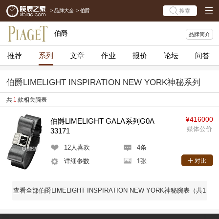
>
品牌大全
>
伯爵
搜索
伯爵
品牌简介
推荐
系列
文章
作业
报价
论坛
问答
伯爵LIMELIGHT INSPIRATION NEW YORK神秘系列
共
1
款相关腕表
¥416000
伯爵LIMELIGHT GALA系列G0A
媒体公价
33171
12
人喜欢
4条
详细参数
1张
对比
查看全部伯爵LIMELIGHT INSPIRATION NEW YORK神秘腕表（共1
款）