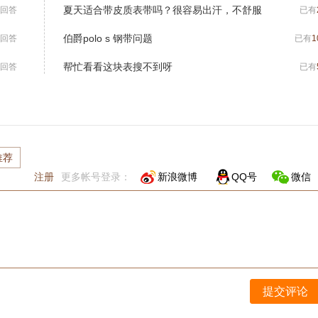
夏天适合带皮质表带吗？很容易出汗，不舒服
回答
已有
伯爵polo s 钢带问题
回答
已有
1
帮忙看看这块表搜不到呀
回答
已有
推荐
注册
更多帐号登录：
新浪微博
QQ号
微信
提交评论