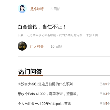
是婷婷呀
5
回帖
白金镶钻，当仁不让！
玩表日记是否应该记成连续剧？我的答案是肯定的！ 书接上回...
厂火村夫
10
回帖
热门问答
有没有大神知道这是伯爵的什么系列
已有
6
个
想收个Polo 41002，哪里靠谱，望指教。
已有
3
个
个人自用收一块20年伯爵polos蓝盘
已有
5
个