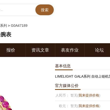
..
LA系列
>
G0A47189
89腕表
报价
资讯文章
表友作业
论坛
基本信息
官方媒体公价
人民币：
暂无(
我来提供价格
)
欧元：
暂无(
我来提供价格
)