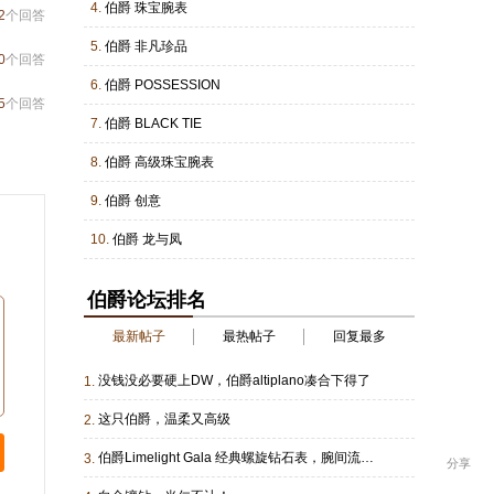
4.
伯爵 珠宝腕表
2
个回答
5.
伯爵 非凡珍品
0
个回答
6.
伯爵 POSSESSION
5
个回答
7.
伯爵 BLACK TIE
8.
伯爵 高级珠宝腕表
9.
伯爵 创意
10.
伯爵 龙与凤
伯爵论坛排名
最新帖子
最热帖子
回复最多
没钱没必要硬上DW，伯爵altiplano凑合下得了
1.
这只伯爵，温柔又高级
2.
伯爵Limelight Gala 经典螺旋钻石表，腕间流动的珠宝艺术
3.
分享