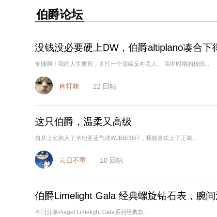
伯爵论坛
没钱没必要硬上DW，伯爵altiplano凑合下
谁懂啊！我的人生履历，主打一个顶级反向丢人。 高中时期的校园...
肖轩咪
22
回帖
这只伯爵，温柔又高级
自从上次购入了卡地亚蓝气球WJBB0087，我就喜欢上了正装...
云日不重
10
回帖
伯爵Limelight Gala 经典螺旋钻石表
今日分享Piaget Limelight Gala系列经典款...