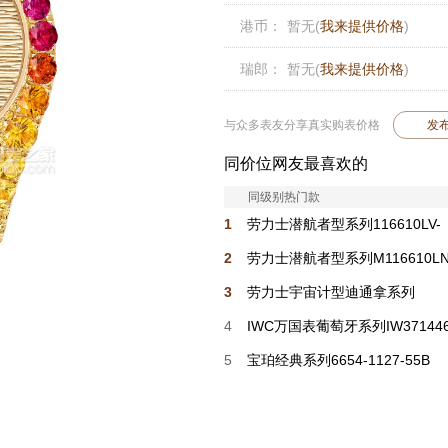
港币：
暂无(
我来提供价格
)
瑞郎：
暂无(
我来提供价格
)
与众多表友分享真实购表价格
发
同价位网友最喜欢的
同级别热门款
1
劳力士潜航者型系列116610LV-
0002 绿盘
2
劳力士潜航者型系列M116610LN
0001 黑盘
3
劳力士宇宙计型迪通拿系列
m116500ln-0001
4
IWC万国表葡萄牙系列IW37144
5
宝珀经典系列6654-1127-55B