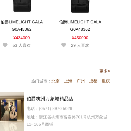
伯爵LIMELIGHT GALA
伯爵LIMELIGHT GALA
G0A45362
G0A48362
¥434000
¥450000
53
人喜欢
29
人喜欢
更多
>
热门城市：
北京
上海
广州
成都
重庆
伯爵杭州万象城精品店
电话：(0571) 8970 5026
地址：浙江省杭州市富春路701号杭州万象城
L1- 165号商铺