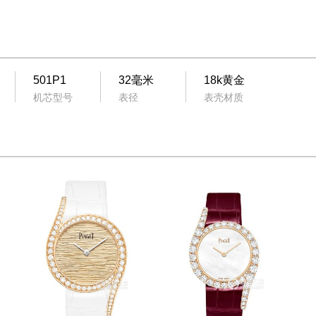
501P1
32毫米
18k黄金
机芯型号
表径
表壳材质