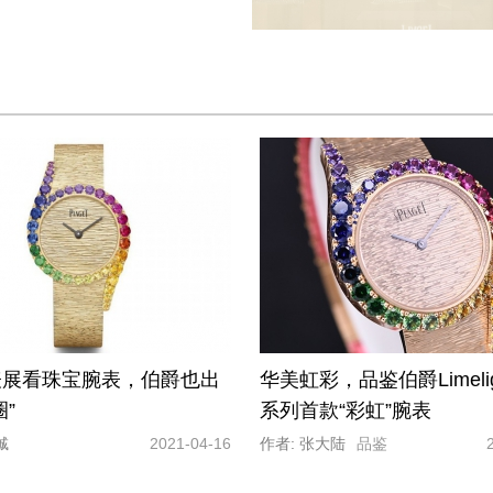
表展看珠宝腕表，伯爵也出
华美虹彩，品鉴伯爵Limeligh
”
系列首款“彩虹”腕表
铖
2021-04-16
作者: 张大陆
品鉴