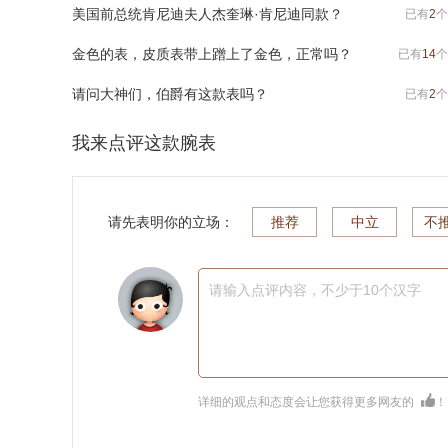
美国前总统肯尼迪夫人杰奎琳·肯尼迪同款？
已有
2
个
金色的表，皮质表带上蹭上了金色，正常吗？
已有
14
个
请问大神们，伯爵有这款表吗？
已有
2
个
我来点评这款腕表
请先表明你的立场：
推荐
中立
不
请输入点评内容，不少于10个汉字
详细的观点和态度会让您获得更多网友的
！