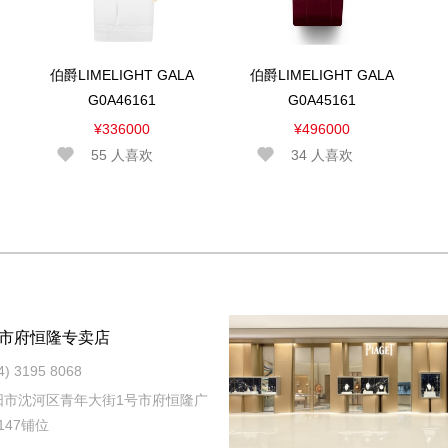
伯爵LIMELIGHT GALA
伯爵LIMELIGHT GALA
G0A46161
G0A45161
¥336000
¥496000
55
人喜欢
34
人喜欢
市府恒隆专卖店
 3195 8068
阳市沈河区青年大街1号市府恒隆广
147铺位