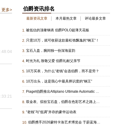
伯爵资讯排名
更多>
最新资讯文章
本月最热文章
评论最多文章
被低估的顶奢钢表 伯爵POLO超薄天花板
1.
只需10万，就可收获这款最松弛飘逸的“钢王”！
2.
宝石入盘，腕间独一份深海蓝韵
3.
:48:04
时光为礼 致敬父爱 伯爵礼献父亲节
4.
10万买表，为什么“老钱”会选伯爵，而不是劳？
5.
10万出头，这是我心中最具辨识度的“钢王”
6.
Piaget伯爵推出Altiplano Ultimate Automatic x Wristcheck限量版腕表
7.
:33:21
双金表、缤纷宝石盘，伯爵在色彩艺术之路上一骑绝尘
8.
“老钱”与“低调”并存的豪华运动表
9.
伯爵携手2026蒙特卡洛艺术博览会 于蔚蓝海岸共赴一场艺术、时光与光影的盛宴
10.