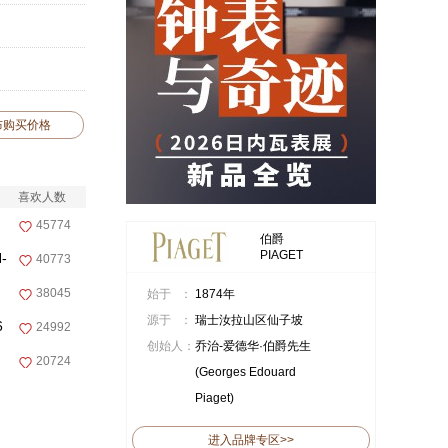
布购买价格
喜欢人数
45774
伯爵
PIAGET
-
40773
38045
始于 ：
1874年
源于 ：
瑞士汝拉山区仙子坡
6
24992
创始人：
乔治-爱德华·伯爵先生
20724
(Georges Edouard
Piaget)
进入品牌专区>>