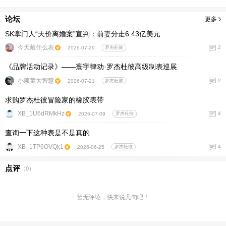
论坛
更多
SK掌门人“天价离婚案”宣判：前妻分走6.43亿美元
今天戴什么表
2
2026-07-29
罗杰杜彼
《品牌活动记录》——寰宇律动·罗杰杜彼高级制表巡展
小顽童大智慧
2
2026-07-21
罗杰杜彼
求购罗杰杜彼冒险家的橡胶表带
XB_1U6dRMkHz
4
2026-07-09
罗杰杜彼
查询一下这种表是不是真的
XB_1TP6OVQk1
4
2026-06-25
罗杰杜彼
点评
（
0
）
暂无评论，快来说几句吧！