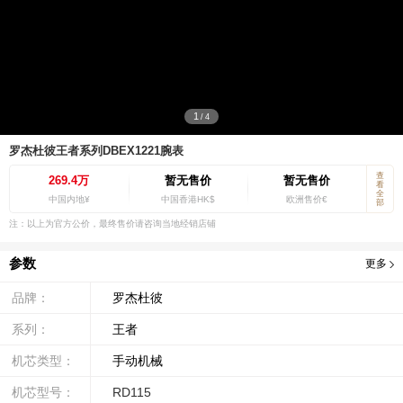
1
/
4
罗杰杜彼王者系列DBEX1221腕表
查
269.4万
暂无售价
暂无售价
看
全
中国内地¥
中国香港HK$
欧洲售价€
部
注：以上为官方公价，最终售价请咨询当地经销店铺
参数
更多
品牌：
罗杰杜彼
系列：
王者
机芯类型：
手动机械
机芯型号：
RD115