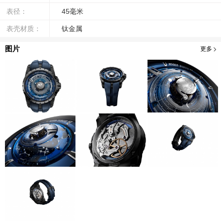
表径：
45毫米
表壳材质：
钛金属
图片
更多