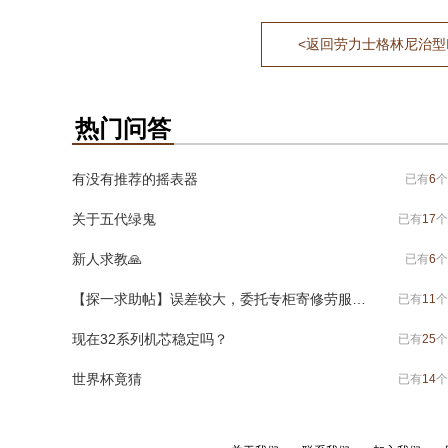
<返回劳力士格林尼治型II系列
热门问答
有没有推荐的摇表器
已有
6
个
关于五代绿鬼
已有
17
个
新人求教🙏
已有
6
个
【探一求助帖】误差较大，委托专柜寄修劳服，有问题求助各位老大
已有
11
个
现在32系列机芯稳定吗？
已有
25
个
世界杯竟猜
已有
14
个