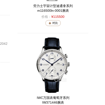
劳力士宇宙计型迪通拿系列
m116500ln-0001腕表
价格：
¥115500
对比
042
IWC万国表葡萄牙系列
IW371446腕表