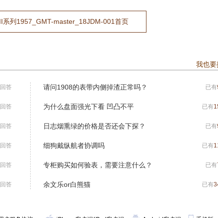
1957_GMT-master_18JDM-001首页
我也要
请问1908的表带内侧掉渣正常吗？
回答
已有
为什么盘面强光下看 凹凸不平
回答
已有
1
日志烟熏绿的价格是否还会下探？
回答
已有
细狗戴纵航者协调吗
回答
已有
1
专柜购买如何验表，需要注意什么？
回答
已有
余文乐or白熊猫
回答
已有
3