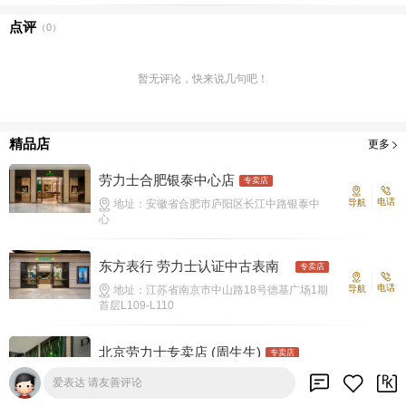
点评
（
0
）
暂无评论，快来说几句吧！
精品店
更多
劳力士合肥银泰中心店
专卖店
电话
地址：安徽省合肥市庐阳区长江中路银泰中
导航
心
东方表行 劳力士认证中古表南
专卖店
京德基广场
电话
地址：江苏省南京市中山路18号德基广场1期
导航
首层L109-L110
北京劳力士专卖店 (周生生)‬
专卖店
电话
地址：北京市东城区 王府井大街 269号院 1
导航
爱表达 请友善评论
号楼 105d