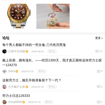
论坛
更多
每个男人都躲不掉的一劳永逸-三代有历黑鬼
江南可乐鸡翅
11
2026-08-01
劳力士
戴上容易，拥有漫长。——经历1300天，我才真正拥有这块劳力士探
一124270
SidiS
6
2026-07-31
劳力士
这枚劳力士，施瓦辛格准备留个下一代？
今天戴什么表
2
2026-07-31
劳力士
劳力士日志126333
zhmp6868
2
2026-07-31
劳力士