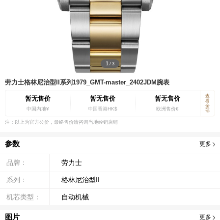
1
/
3
劳力士格林尼治型II系列1979_GMT-master_2402JDM腕表
查
暂无售价
暂无售价
暂无售价
看
全
中国内地¥
中国香港HK$
欧洲售价€
部
注：以上为官方公价，最终售价请咨询当地经销店铺
参数
更多
品牌：
劳力士
系列：
格林尼治型II
机芯类型：
自动机械
图片
更多