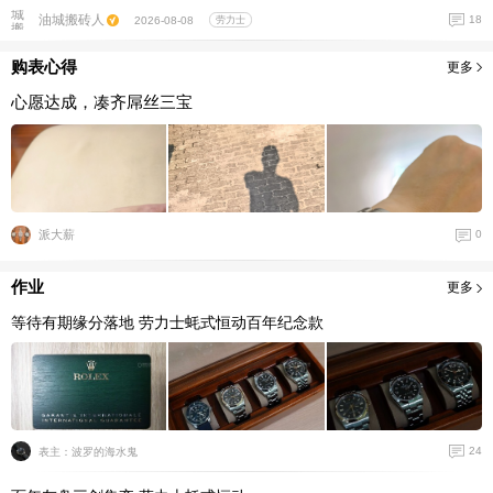
油城搬砖人
18
2026-08-08
劳力士
购表心得
更多
心愿达成，凑齐屌丝三宝
派大薪
0
作业
更多
等待有期缘分落地 劳力士蚝式恒动百年纪念款
24
表主：波罗的海水鬼