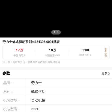
1
/
3
劳力士蚝式恒动系列m134303-0001腕表
查
7.7万
7.8万
9300
看
全
欧洲售价€
中国内地¥
中国香港HK$
部
注：以上为官方公价，最终售价请咨询当地经销店铺
参数
更多
品牌：
劳力士
系列：
蚝式恒动
机芯类型：
自动机械
机芯型号：
3230