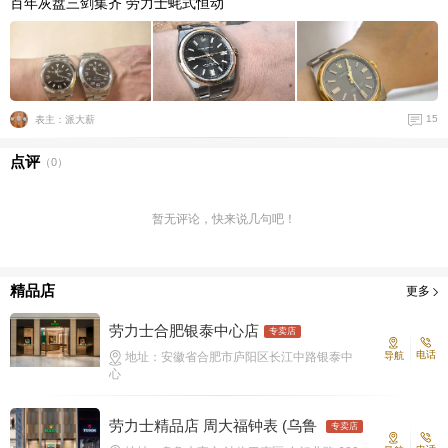
百年灰盘三剑集齐 劳力士蚝式恒动
15
表主：派大薪
点评
（
0
）
暂无评论，快来说几句吧！
精品店
更多
劳力士合肥银泰中心店
专卖店
电话
地址：安徽省合肥市庐阳区长江中路银泰中
导航
心
劳力士精品店 周大福钟表 (乌鲁
专卖店
木齐美美购物中心)‬