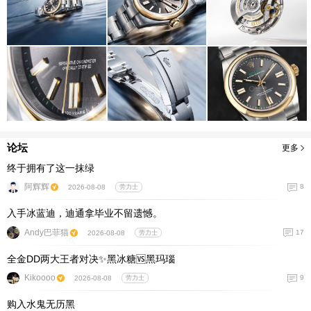
论坛
更多
终于拥有了这一抹绿
阿辉辉
8
2026-08-08
劳力士
入手冰蓝迪，迪通拿毕业不留遗憾。
Andy巴菲猫
17
2026-08-08
劳力士
全金DD两大王者对决✨黑冰糖🆚黑玛瑙
Kikoooo
9
2026-08-08
劳力士
购入水鬼无历黑