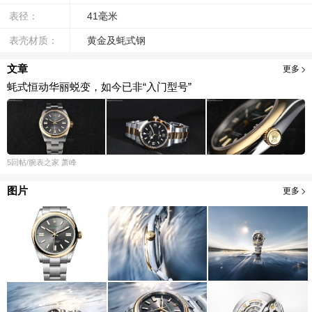
表径：
41毫米
表壳材质：
黄金及蚝式钢
文章
更多
蚝式恒动华丽蜕变，如今已非“入门型号”
5
回帖
/腕表之家
萧峰
图片
更多