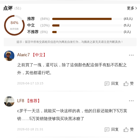
点评
更多
（
51
）
推荐
(84%)
(43人)
84%
中立
(10%)
(5人)
推荐指数
不推荐
(6%)
(3人)
提示：留言中所有交易相关信息均为网友自发行为，与腕表之家无关请注意判断真伪！
Alaric7
【中立】
之前買了一塊，還可以，除了這個顏色配這個手有點不匹配之
外，其他都還行吧。
回复
赞
2026-04-17 13:15
LF8
【推荐】
c罗干一天活，就能买一块这样的表，他的日薪还能剩下5万英
镑……5万英镑随便够我买块黑冰糖了
回复
赞
2026-02-18 21:31