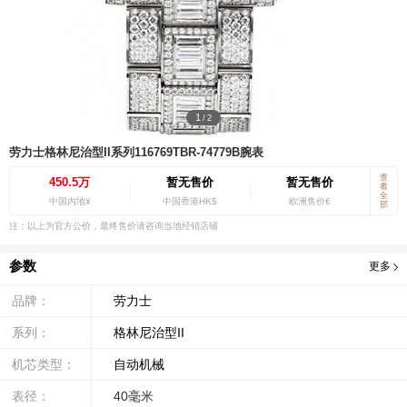
1
/
2
劳力士格林尼治型II系列116769TBR-74779B腕表
查
450.5万
暂无售价
暂无售价
看
全
中国内地¥
中国香港HK$
欧洲售价€
部
注：以上为官方公价，最终售价请咨询当地经销店铺
参数
更多
品牌：
劳力士
系列：
格林尼治型II
机芯类型：
自动机械
表径：
40毫米