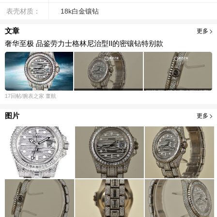
表壳材质：
18k白金镶钻
文章
更多
奢华至极 品鉴劳力士格林尼治型II的密镶钻特别款
17
回帖
/腕表之家
董航
图片
更多