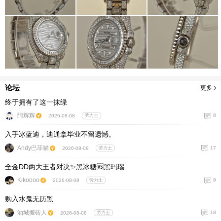
论坛
更多
终于拥有了这一抹绿
阿辉辉
8
2026-08-08
劳力士
入手冰蓝迪，迪通拿毕业不留遗憾。
Andy巴菲猫
17
2026-08-08
劳力士
全金DD两大王者对决✨黑冰糖🆚黑玛瑙
Kikoooo
9
2026-08-08
劳力士
购入水鬼无历黑
油城搬砖人
18
2026-08-08
劳力士