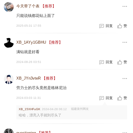
今天带了个表
【推荐】
只能说钱都花钻上面了
回复
赞
2025-05-31 17:55
XB_1AYy1GBHU
【推荐】
满钻就是好看
回复
赞
2024-08-26 03:51
XB_JYn3vteR
【推荐】
劳力士的尽头竟然是格林尼治
回复
赞
2024-03-03 11:31
福建泉州网友
XB_15XHFuGK
2024-04-28 06:12
哈哈，漂亮入手就到尽头了
questioning
【推荐】