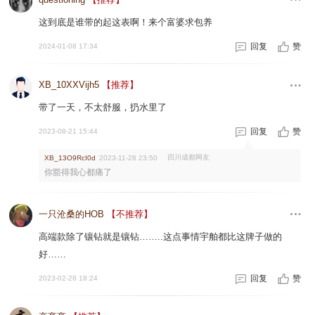
这到底是谁带的起这表啊！来个富婆求包养
回复
赞
2024-01-08 17:34
XB_10XXVijh5
【推荐】
带了一天，不太舒服，扔水里了
回复
赞
2023-08-21 15:44
四川成都网友
XB_13O9RcI0d
2023-11-28 23:50
你豁得我心都痛了
一只沧桑的HOB
【不推荐】
高端款除了镶钻就是镶钻……..这点事情宇舶都比这牌子做的
好……
回复
赞
2023-02-28 18:24