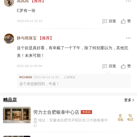
高髙髙
【推荐】
C罗有一块
回复
赞
2022-03-12 22:22
静与简珠宝
【推荐】
这个款是真好看，有幸戴了一个下午，除了特别重以为，其他完
美！未来可期！
回复
赞
2021-06-11 00:04
上海网友
RICH888
2021-06-16 11:50
这个表也能找到，牛逼！
精品店
更多
劳力士合肥银泰中心店
专卖店
电话
地址：安徽省合肥市庐阳区长江中路银泰中
导航
心