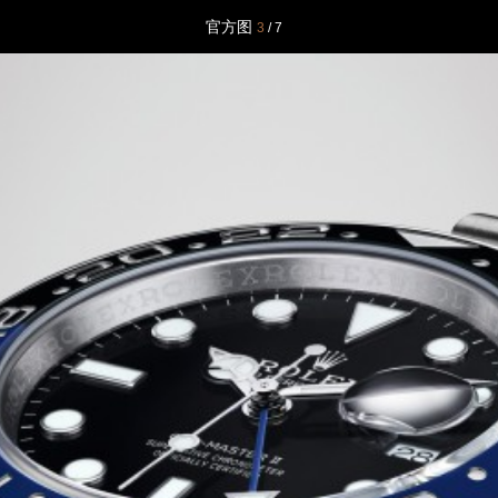
官方图
3
/ 7