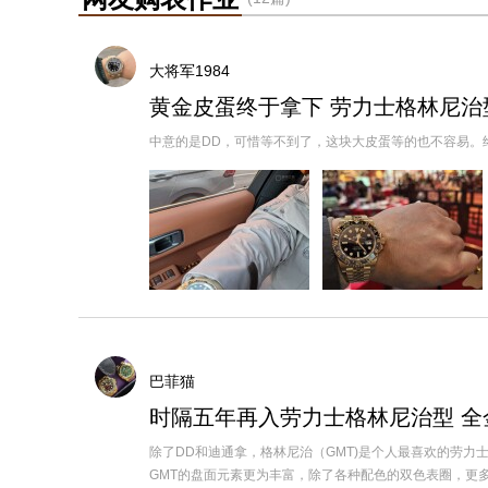
大将军1984
黄金皮蛋终于拿下 劳力士格林尼治
中意的是DD，可惜等不到了，这块大皮蛋等的也不容易。终于在
巴菲猫
时隔五年再入劳力士格林尼治型 
除了DD和迪通拿，格林尼治（GMT)是个人最喜欢的劳
GMT的盘面元素更为丰富，除了各种配色的双色表圈，更多的材质