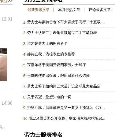
作业>>
最新资讯文章
本月最热文章
评论最多文章
 12:01
劳力士与蒙特雷老爷车大赛携手同行二十五载：凝驻时光续写传奇
1.
劳力士认证二手表销售额超过二手市场新表
2.
谁才是劳力士的拥有者？
3.
静待立秋，浅棕表盘腕表推荐
4.
宝嘉尔将于美国开设四家劳力士展厅
5.
当蜘蛛侠走出银幕，腕间藏着什么选择
6.
劳力士将于纽约第五大道开设全球最大精品店
7.
关于表冠，您想知道的一切
8.
 14:00
拒绝油腻，清爽戴表是第一要义！预算5、6万的进
9.
第154届英国公开赛将于皇家伯克戴尔球场启幕把握时机方能精准致胜
10.
鬼，
劳力士腕表排名