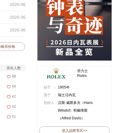
2026-06
2026-06
2026-06
布购买价格
喜欢人数
劳力士
Rolex
98
64
始于 ：
1905年
源于 ：
瑞士日内瓦
42
创始人：
汉斯·威斯多夫（Hans
42
Wilsdof）和戴维斯
41
（Alfred Davis）
进入品牌专区>>