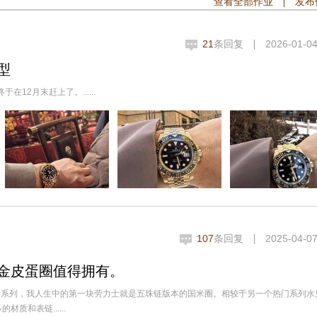
查看全部作业
发布
21
条回复
2026-01-04
型
12月末赶上了。......
107
条回复
2025-04-07
全金皮蛋圈值得拥有。
力士系列，我人生中的第一块劳力士就是五珠链版本的国米圈。相较于另一个热门系列水
和表链......