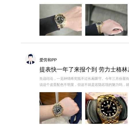
爱劳和PP
提表快一年了来报个到 劳力士格林
先说结论，一见钟情终究抵不过长厢厮守。今年三月份逛
说这个皮蛋配色不明显，但这不就是若隐若现的魅力吗，就好比我