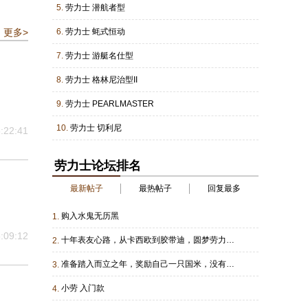
5.
劳力士 潜航者型
更多>
6.
劳力士 蚝式恒动
7.
劳力士 游艇名仕型
8.
劳力士 格林尼治型II
9.
劳力士 PEARLMASTER
10.
劳力士 切利尼
:22:41
劳力士论坛排名
最新帖子
最热帖子
回复最多
购入水鬼无历黑
1.
:09:12
十年表友心路，从卡西欧到胶带迪，圆梦劳力士交作业
2.
准备踏入而立之年，奖励自己一只国米，没有一劳永逸只有多劳多得
3.
小劳 入门款
4.