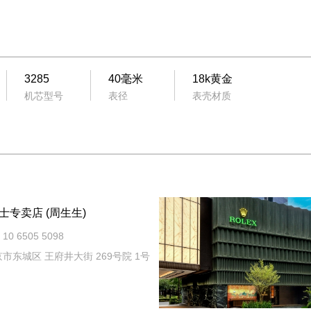
3285
40毫米
18k黄金
机芯型号
表径
表壳材质
专卖店 (周生生)‬
10 6505 5098
市东城区 王府井大街 269号院 1号