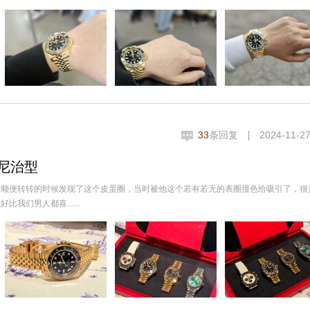
33
条回复
2024-11-27
尼治型
街顺便转转的时候发现了这个皮蛋圈，当时被他这个若有若无的表圈撞色给吸引了，很
们男人都喜......