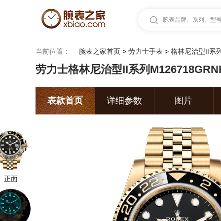
腕表品牌、系列、型号.
当前位置：
腕表之家首页
>
劳力士手表
>
格林尼治型II系
劳力士格林尼治型II系列M126718GRNR
表款首页
详细参数
图片
正面