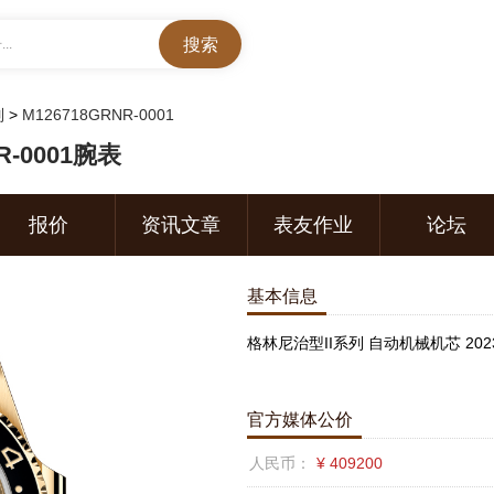
..
列
>
M126718GRNR-0001
-0001腕表
报价
资讯文章
表友作业
论坛
基本信息
格林尼治型II系列 自动机械机芯 202
官方媒体公价
人民币：
¥ 409200