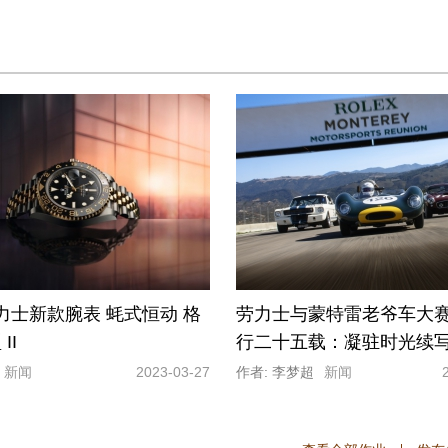
 劳力士新款腕表 蚝式恒动 格
劳力士与蒙特雷老爷车大
II
行二十五载：凝驻时光续
新闻
2023-03-27
作者: 李梦超
新闻