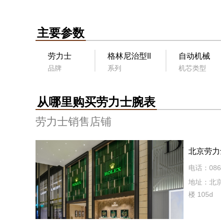
主要参数
劳力士
格林尼治型II
自动机械
品牌
系列
机芯类型
从哪里购买劳力士腕表
劳力士销售店铺
北京劳力士
电话：086 
地址：北京
楼 105d