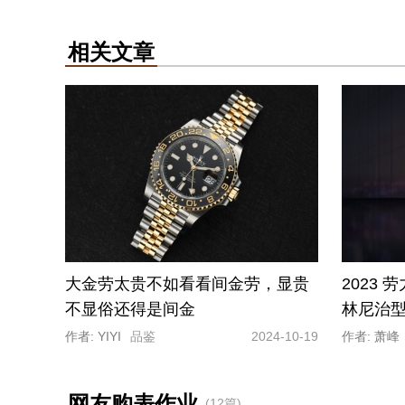
相关文章
大金劳太贵不如看看间金劳，显贵
2023
不显俗还得是间金
林尼治型 
作者: YIYI
品鉴
2024-10-19
作者: 萧峰
网友购表作业
(12篇)