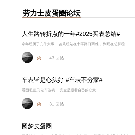
劳力士皮蛋圈论坛
人生路转折点的一年#2025买表总结#
今年经历了几件大事， 曾几经站在十字路口两难， 到现在总算稳...
朵
43
回帖
车表皆是心头好 #车表不分家#
看图吧宝贝 选车选表， 完全是跟着自己的心意...
朵
31
回帖
圆梦皮蛋圈