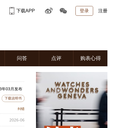
下载APP
登录
注册
问答
点评
购表心得
3年03月发布
下载说明书
纠错
2026-06