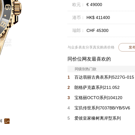
欧元：
€ 49000
港币：
HK$ 411400
瑞郎：
CHF 45300
与众多表友分享真实购表价格
发
同价位网友最喜欢的
同级别热门款
1
百达翡丽古典表系列5227G-015
2
朗格萨克森系列211.052
3
宝格丽OCTO系列104120
4
宝玑传世系列7037BB/YB/5V6
5
爱彼皇家橡树离岸型系列
解
77605CB.OO.A422CR.01