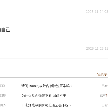
2025-11-24 03
的自己
2025-11-23 11
我也要
请问1908的表带内侧掉渣正常吗？
回答
已有
为什么盘面强光下看 凹凸不平
回答
已有
1
日志烟熏绿的价格是否还会下探？
回答
已有