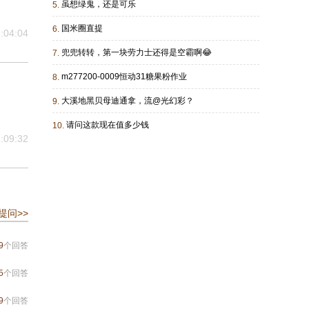
虽想绿鬼，还是可乐
5.
国米圈直提
6.
:04:04
兜兜转转，第一块劳力士还得是空霸啊😂
7.
m277200-0009恒动31糖果粉作业
8.
大溪地黑贝母迪通拿，流@光幻彩？
9.
请问这款现在值多少钱
10.
:09:32
提问>>
9
个回答
5
个回答
9
个回答