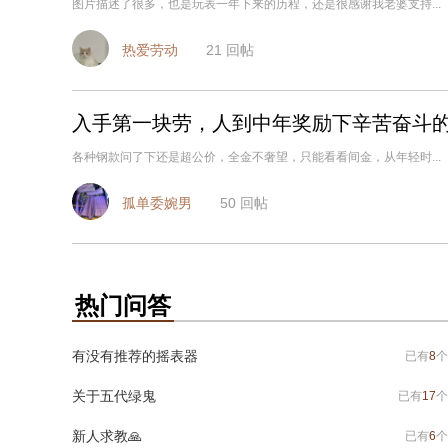
图片描述了很多，也是玩表一年下来的历程，还是很感谢我老婆支持...
热爱劳动
21
回帖
入手第一块劳，人到中年奖励下辛苦奋斗
各种钢款问了下还是超公价，全金不奢望，只能看看间金，从年轻时...
孤单委婉男
50
回帖
热门问答
有没有推荐的摇表器
已有
8
个
关于五代绿鬼
已有
17
个
新人求教🙏
已有
6
个