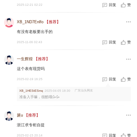
回复
赞
2025-12-21 02:22
XB_1ND7Enlfo
【推荐】
有没有老板要出手的
回复
赞
2025-11-06 02:43
一生辉煌
【推荐】
这个表有现货吗
回复
赞
2025-02-19 16:25
广东汕头网友
XB_1HEStESmq
2025-04-05 18:30
准备入手嘛，很酷哦🥳🥳
篪u
【推荐】
浙江求专柜自提
回复
赞
2025-02-15 20:14