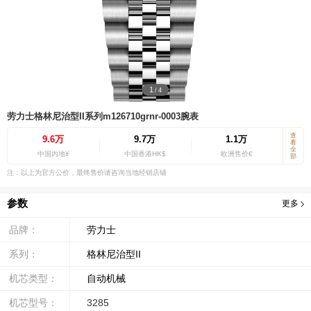
1
/
4
劳力士格林尼治型II系列m126710grnr-0003腕表
查
9.6万
9.7万
1.1万
看
全
中国内地¥
中国香港HK$
欧洲售价€
部
注：以上为官方公价，最终售价请咨询当地经销店铺
参数
更多
品牌：
劳力士
系列：
格林尼治型II
机芯类型：
自动机械
机芯型号：
3285