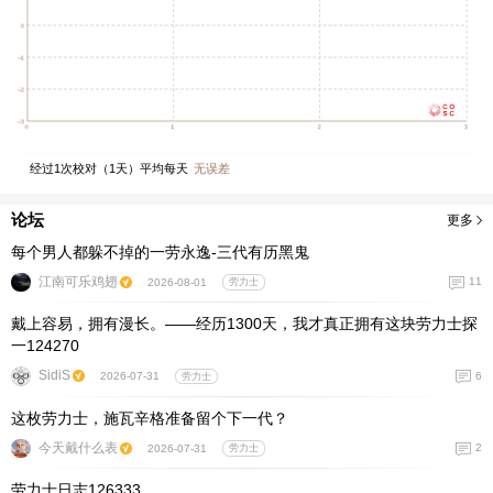
经过
1
次校对（
1
天）平均每天
无误差
论坛
更多
每个男人都躲不掉的一劳永逸-三代有历黑鬼
江南可乐鸡翅
11
2026-08-01
劳力士
戴上容易，拥有漫长。——经历1300天，我才真正拥有这块劳力士探
一124270
SidiS
6
2026-07-31
劳力士
这枚劳力士，施瓦辛格准备留个下一代？
今天戴什么表
2
2026-07-31
劳力士
劳力士日志126333