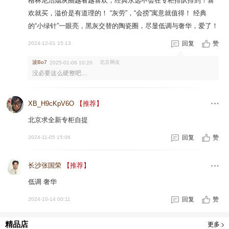
格林尼治烟灰圈越看越喜欢，经典永远不会在专柜排队排到！喜
欢就买，溢价是有道理的！ “灰劳”，“会捞”寓意就值得！ 经典
的“小绿针”一眼亮，黑灰交替的陶瓷圈，尽显低调与奢华，爱了！
回复
赞
2024-12-01 15:13
波Bo7
北京网友
2025-01-06 10:20
没必要这么硬整吧…
XB_H9cKpV6O
【推荐】
北京求全新专柜自提
回复
赞
2024-11-05 15:06
长沙张国荣
【推荐】
低调 奢华
回复
赞
2024-10-14 00:11
精品店
更多