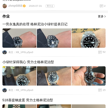
zhmp6868
2
2026-07-31
劳力士
作业
更多
一劳永逸真的在理 格林尼治小绿针提表日记
52
表主：XB_1P0LyZps3
小绿针深得我心 劳力士格林尼治型
15
表主：XB_1P0LyZps3
518喜提钢皮蛋 劳力士格林尼治型