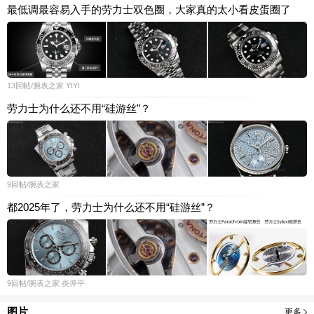
最低调最容易入手的劳力士双色圈，大家真的太小看皮蛋圈了
13
回帖
/腕表之家
YIYI
劳力士为什么还不用“硅游丝”？
9
回帖
/腕表之家
都2025年了，劳力士为什么还不用“硅游丝”？
9
回帖
/腕表之家
炎弹平
图片
更多