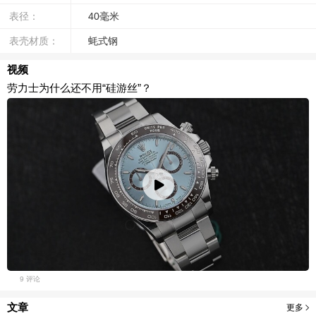
表径：
40毫米
表壳材质：
蚝式钢
视频
劳力士为什么还不用“硅游丝”？
9 评论
文章
更多