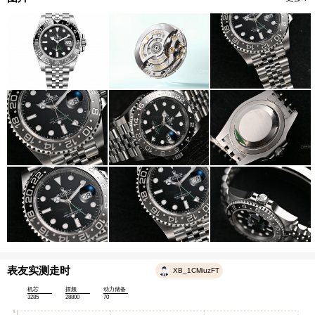
表友实测走时
XB_1CMiuzFT
机芯
摆频
动力储备
3285
28800
70