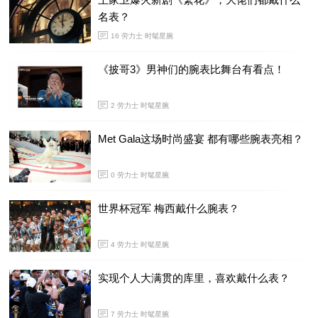
名表？
16
劳力士 时髦星腕
《披哥3》男神们的腕表比舞台有看点！
2
劳力士 时髦星腕
Met Gala这场时尚盛宴 都有哪些腕表亮相？
0
劳力士 时髦星腕
世界杯冠军 梅西戴什么腕表？
4
劳力士 时髦星腕
实现个人大满贯的库里，喜欢戴什么表？
7
劳力士 时髦星腕