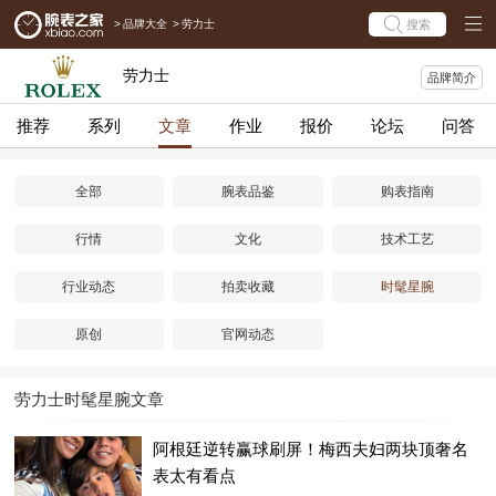
>
品牌大全
>
劳力士
搜索
劳力士
品牌简介
推荐
系列
文章
作业
报价
论坛
问答
全部
腕表品鉴
购表指南
行情
文化
技术工艺
行业动态
拍卖收藏
时髦星腕
原创
官网动态
劳力士时髦星腕文章
阿根廷逆转赢球刷屏！梅西夫妇两块顶奢名
表太有看点