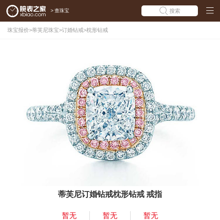
>
查珠宝
搜索
珠宝报价
>
蒂芙尼珠宝
>
订婚钻戒
>
枕形钻戒
蒂芙尼订婚钻戒枕形钻戒 戒指
暂无
暂无
暂无