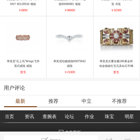
ANY 60128534 项链
链60086981 项链
坠 吊坠
￥6850
￥96000
￥32300
蒂芙尼“石上鸟”Wings飞羽
蒂芙尼结婚戒指60875642
蒂芙尼古董珍藏18K黄金和
宽式戒指 戒指
戒指
铂金镶嵌红宝石及钻石手镯
手镯
暂无
￥21900
暂无
用户评论
最新
推荐
中立
不推荐
首页
资讯
查腕表
论坛
作业
珠宝
明星
去电脑版