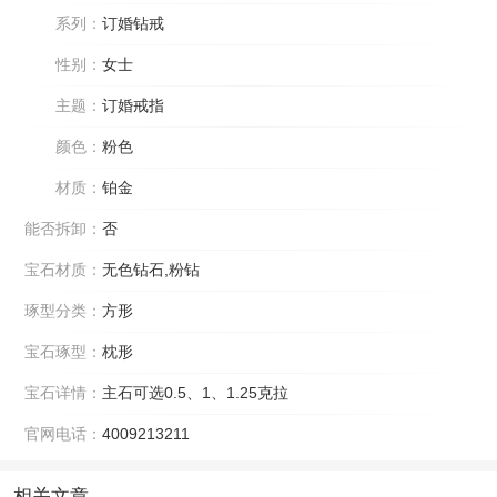
系列：
订婚钻戒
性别：
女士
主题：
订婚戒指
颜色：
粉色
材质：
铂金
能否拆卸：
否
宝石材质：
无色钻石,粉钻
琢型分类：
方形
宝石琢型：
枕形
宝石详情：
主石可选0.5、1、1.25克拉
官网电话：
4009213211
相关文章