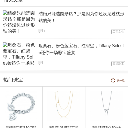
结婚只能选圆形钻？那是因为你还没见过枕形
钻的美！
1
工艺文化
坦桑石、粉色蓝宝石、红碧玺，Tiffany Solest
e还你一场彩宝盛宴
0
欲望珠宝
热门珠宝
换一组
蒂芙尼RETURN TO TIFF
蒂芙尼ELSA PERETTI项
蒂芙尼TIFFANY BOW吊