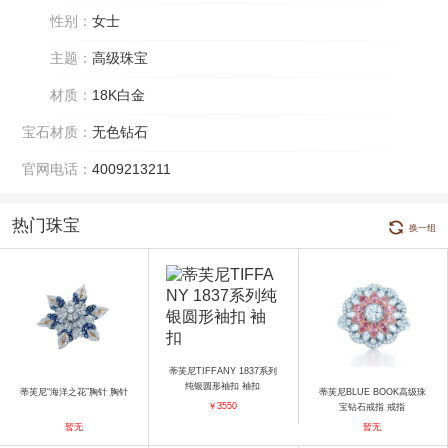
性别：
女士
主题：
高级珠宝
材质：
18K白金
宝石材质：
无色钻石
官网电话：
4009213211
热门珠宝
换一组
蒂芙尼TIFFANY 1837系列
纯银圆形袖扣 袖扣
蒂芙尼“海洋之花”胸针 胸针
蒂芙尼BLUE BOOK高级珠
￥3550
宝钻石戒指 戒指
暂无
暂无