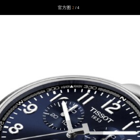
官方图
2
/ 4