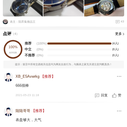
43
表主：陌昇集燉品王
点评
更多
（
4
）
推荐
(100%)
(4人)
100%
中立
(0%)
(0人)
推荐指数
不推荐
(0%)
(0人)
提示：留言中所有交易相关信息均为网友自发行为，与腕表之家无关请注意判断真伪！
XB_E5Avwrkg
【推荐】
666很棒
回复
赞
2021-05-23 11:18
陆陆哥哥
【推荐】
表盘够大，大气