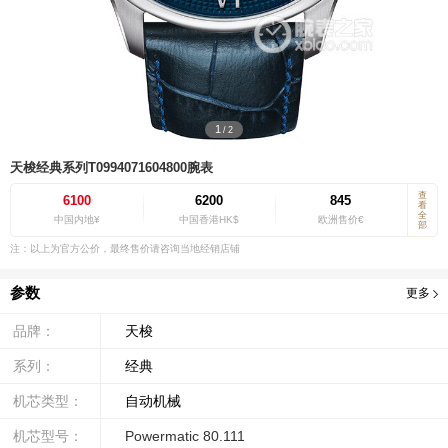
1
/
2
天梭经典系列T0994071604800腕表
查
6100
6200
845
看
全
中国内地¥
中国香港HK$
欧洲售价€
部
注：以上为官方公价，最终售价请咨询当地经销店铺
参数
更多
品牌：
天梭
系列：
经典
机芯类型：
自动机械
机芯型号：
Powermatic 80.111