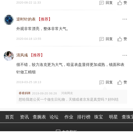
回复
赞
2020-08-22 11:33
逆时针的表
【推荐】
外观非常漂亮，整体非常大气。
回复
赞
2020-04-18 13:55
清风彧
【推荐】
很不错，较力洛克更为大气，暗蓝表盘显得更加成熟，镜面和表
针做工精细
回复
赞
2019-03-25 18:13
睿睿妈咪
河南网友
2019-09-20 06:26
想给我老公买一个做生日礼物，天猫或者京东是真货吗？好纠结
首页
资讯
查腕表
论坛
作业
排行榜
珠宝
明星
查珠
去电脑版