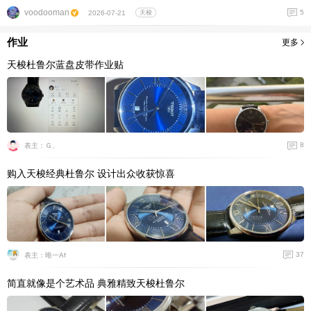
voodooman
5
2026-07-21
天梭
作业
更多
天梭杜鲁尔蓝盘皮带作业贴
8
表主：Ｇ、
购入天梭经典杜鲁尔 设计出众收获惊喜
37
表主：唯一Af
简直就像是个艺术品 典雅精致天梭杜鲁尔