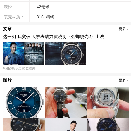
表径：
42毫米
表壳材质：
316L精钢
文章
更多
这一刻 我突破 天梭表助力黄晓明《金蝉脱壳2》上映
6
回帖
/腕表之家
史谨男
图片
更多