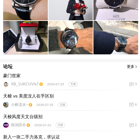
论坛
更多
豪门世家
XB_1UKCUVlx7
3
2026-07-25
天梭
天梭 vs 美度没人在乎区别
小桥流水~
6
2026-07-25
天梭
天梭风度天文台级别
雨润田丰
2
2026-07-21
天梭
新入一块二手力洛克，求认证