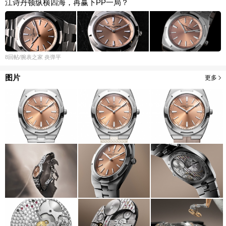
江诗丹顿纵横四海，再赢下PP一局？
8
回帖
/腕表之家
炎弹平
图片
更多