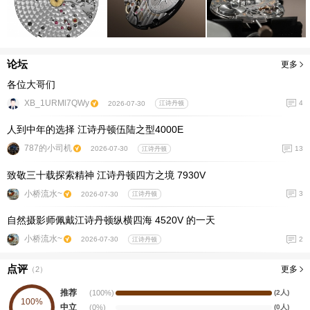
论坛
更多
各位大哥们
XB_1URMl7QWy
4
2026-07-30
江诗丹顿
人到中年的选择 江诗丹顿伍陆之型4000E
787的小司机
13
2026-07-30
江诗丹顿
致敬三十载探索精神 江诗丹顿四方之境 7930V
小桥流水~
3
2026-07-30
江诗丹顿
自然摄影师佩戴江诗丹顿纵横四海 4520V 的一天
小桥流水~
2
2026-07-30
江诗丹顿
点评
更多
（
2
）
推荐
(100%)
(2人)
100%
中立
(0%)
(0人)