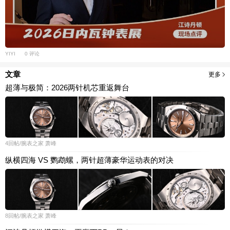
YIYI
0 评论
文章
更多
超薄与极简：2026两针机芯重返舞台
4
回帖
/腕表之家
萧峰
纵横四海 VS 鹦鹉螺，两针超薄豪华运动表的对决
8
回帖
/腕表之家
萧峰