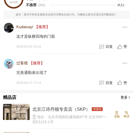
推荐指数
不推荐
(0%)
(0人)
提示：留言中所有交易相关信息均为网友自发行为，与腕表之家无关请注意判断真伪！
Kudaisayi
【推荐】
这才是纵横四海的门面
回复
赞
2026-05-02 22:42
过客猹
【推荐】
完美通勤表出现了
回复
赞
2026-04-17 17:13
精品店
更多
北京江诗丹顿专卖店（SKP）
专卖店
电话
地址：北京市朝阳区建国路87号 北京SKP一
导航
层D1125-1号