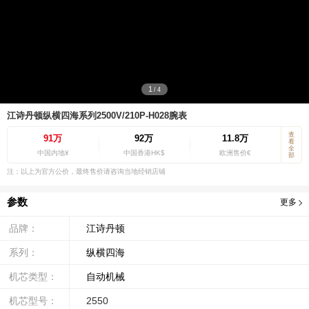
1
/
4
江诗丹顿纵横四海系列2500V/210P-H028腕表
查
91万
92万
11.8万
看
全
中国内地¥
中国香港HK$
欧洲售价€
部
注：以上为官方公价，最终售价请咨询当地经销店铺
参数
更多
品牌：
江诗丹顿
系列：
纵横四海
机芯类型：
自动机械
机芯型号：
2550