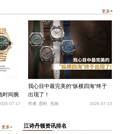
更多
>
我心目中最完美的“纵横四海”终于
两地时间腕
出现了！
2026-07-17
作者: 思时
视频
2026-07-13
江诗丹顿资讯排名
更多>