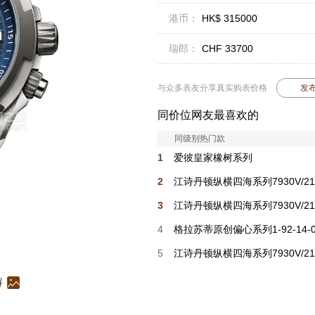
港币：
HK$ 315000
瑞郎：
CHF 33700
与众多表友分享真实购表价格
发
同价位网友最喜欢的
同级别热门款
1
爱彼皇家橡树系列
26450ST.OO.1356ST.01-B
2
江诗丹顿纵横四海系列7930V/210
H075
3
江诗丹顿纵横四海系列7930V/210
H073
4
格拉苏蒂原创偏心系列1-92-14-0
03-61
5
江诗丹顿纵横四海系列7930V/210
H072
解