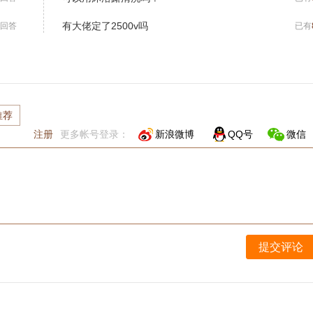
有大佬定了2500v吗
回答
已有
推荐
注册
更多帐号登录：
新浪微博
QQ号
微信
提交评论