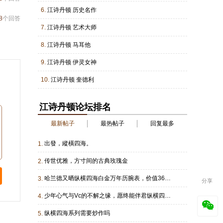
6.
江诗丹顿 历史名作
8
个回答
7.
江诗丹顿 艺术大师
8.
江诗丹顿 马耳他
9.
江诗丹顿 伊灵女神
10.
江诗丹顿 奎德利
江诗丹顿论坛排名
最新帖子
最热帖子
回复最多
出發，縱橫四海。
1.
传世优雅，方寸间的古典玫瑰金
2.
哈兰德又晒纵横四海白金万年历腕表，价值360万人民币
3.
分享
少年心气与Vc的不解之缘，愿终能伴君纵横四海。
4.
纵横四海系列需要炒作吗
5.