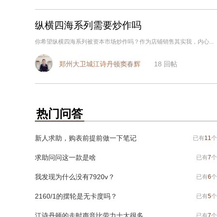
纵横四海系列需要炒作吗
你希望纵横四海系列被资本市场炒作吗？作为店铺销售其实我，内心...
郑州大卫城江诗丹顿窦春辉
18
回帖
热门问答
新人求助，购表前提前做一下笔记
已有
11
个
求助问问这一款是啥
已有
7
个
我发现为什么没有7920v？
已有
6
个
2160/1的摆轮是无卡度吗？
已有
5
个
江诗丹顿的走时声音比劳力士大很多
已有
7
个