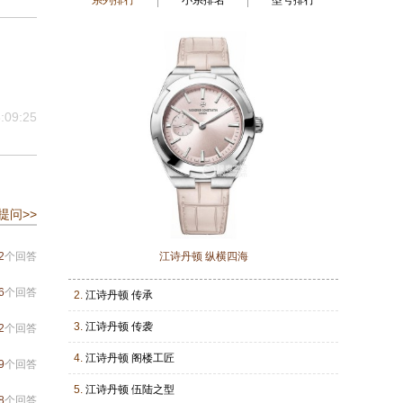
系列排行
小系排名
型号排行
:09:25
提问>>
2
个回答
江诗丹顿 纵横四海
6
个回答
2.
江诗丹顿 传承
3.
江诗丹顿 传袭
2
个回答
4.
江诗丹顿 阁楼工匠
9
个回答
5.
江诗丹顿 伍陆之型
8
个回答