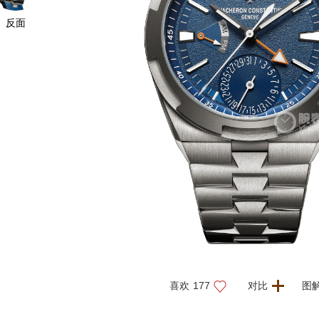
反面
喜欢
177
对比
图