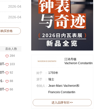
2026-04
2026-04
布购买价格
喜欢人数
284
江诗丹顿
Vacheron Constantin
T-
103
T-
92
始于 ：
1755年
源于 ：
瑞士
1-
88
创始人：
Jean-Marc Vacheron和
T-
66
Francois Constantin
进入品牌专区>>