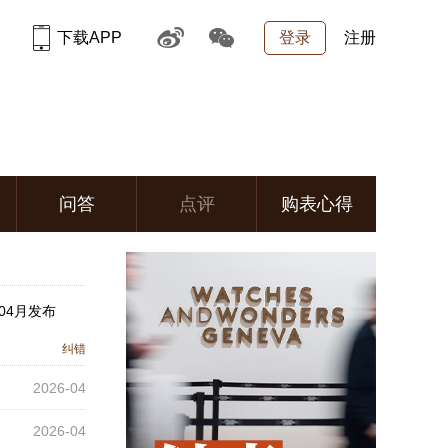
下载APP
登录
注册
问答
点评
购表心得
04月发布
纠错
2026-04
2026-04