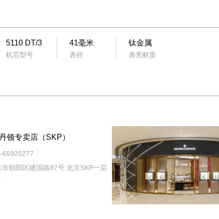
5110 DT/3
41毫米
钛金属
机芯型号
表径
表壳材质
丹顿专卖店（SKP）
65925277
市朝阳区建国路87号 北京SKP一层
号