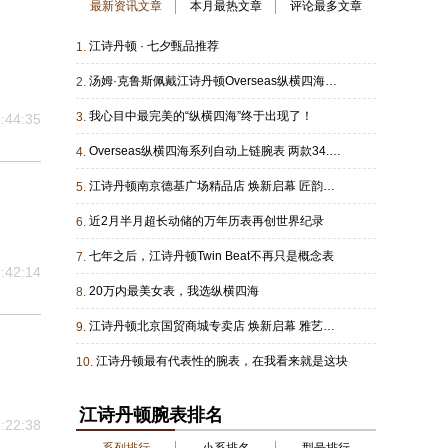
最新资讯文章
本月最热文章
评论最多文章
江诗丹顿 · 七夕甄品推荐
1.
汤姆·克鲁斯佩戴江诗丹顿Overseas纵横四海系列两地时间腕表
2.
我心目中最完美的“纵横四海”终于出现了！
3.
:44:35
Overseas纵横四海系列自动上链腕表 两款34.5毫米全新款式设计 大胆醒目的绚彩配色 为运动时尚腕表增添温婉柔美的女性特质
4.
江诗丹顿南京德基广场精品店 焕新启幕 匠韵凝萃时序，共赴征途新境
5.
近2月半月超长动储的万年历表再创世界纪录
6.
七年之后，江诗丹顿Twin Beat不再只是概念表
7.
:42:14
20万内最美女表，我选纵横四海
8.
江诗丹顿北京国贸商城专卖店 焕新启幕 雅艺辉映时境，同启无界新篇
9.
江诗丹顿最有代表性的腕表，在我看来就是这块
10.
江诗丹顿腕表排名
:22:38