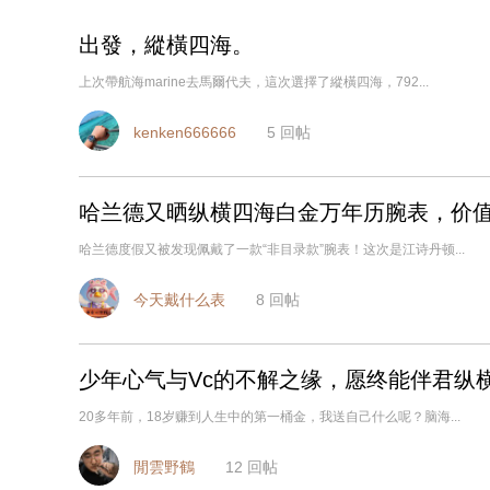
出發，縱橫四海。
上次帶航海marine去馬爾代夫，這次選擇了縱橫四海，792...
kenken666666
5
回帖
哈兰德又晒纵横四海白金万年历腕表，价值
哈兰德度假又被发现佩戴了一款“非目录款”腕表！这次是江诗丹顿...
今天戴什么表
8
回帖
少年心气与Vc的不解之缘，愿终能伴君纵
20多年前，18岁赚到人生中的第一桶金，我送自己什么呢？脑海...
閒雲野鶴
12
回帖