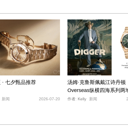
 · 七夕甄品推荐
汤姆·克鲁斯佩戴江诗丹顿
Overseas纵横四海系列
表
新闻
2026-07-20
作者: Kelly
新闻