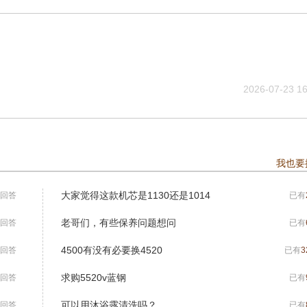
2026-07-23 16
我也要
大家觉得这款机芯是1130还是1014
回答
已有
老哥们，有些保养问题想问
回答
已有
4500有没有必要换4520
回答
已有
3
求购5520v蓝钢
回答
已有
可以用沐浴露清洗吗？
回答
已有