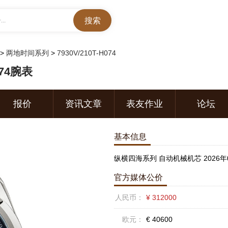
..
>
两地时间系列
>
7930V/210T-H074
74腕表
报价
资讯文章
表友作业
论坛
基本信息
纵横四海系列 自动机械机芯 2026年
官方媒体公价
人民币：
¥ 312000
欧元：
€ 40600