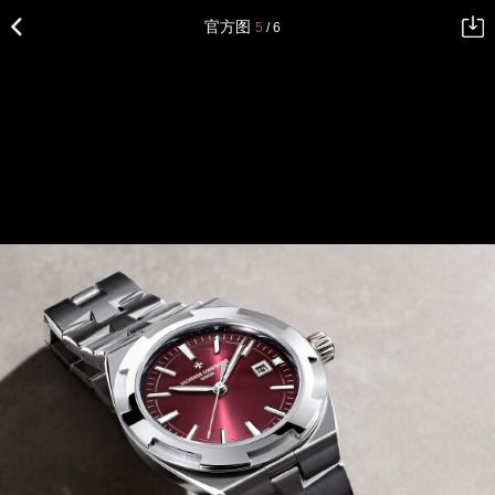
官方图
5
/ 6