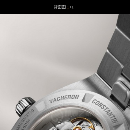
背面图
1
/ 1