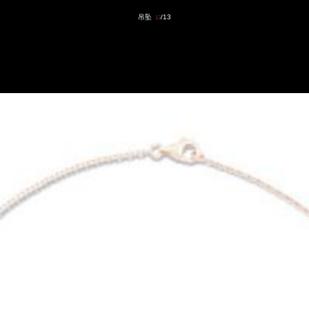
吊坠
/13
13