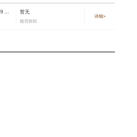
51颗钻石，重0.69 克拉
暂无
详细>
能否拆卸