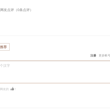
坠
网友点评（
0
条点评）
推荐
注册
更多帐
0个汉字
多网友的
！