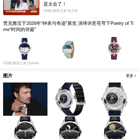
是太会了！
4
回帖
/腕表之家
张大陆
梵克雅宝于2026年“钟表与奇迹”展览 演绎诗意苍穹下Poetry of Ti
me“时间的诗篇”
0
回帖
/腕表之家
Ophelia
图片
更多