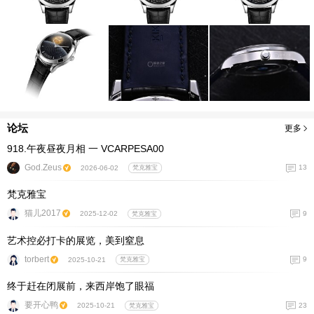
论坛
更多
918.午夜昼夜月相 一 VCARPESA00
God.Zeus
13
2026-06-02
梵克雅宝
梵克雅宝
猫儿2017
9
2025-12-02
梵克雅宝
艺术控必打卡的展览，美到窒息
torbert
9
2025-10-21
梵克雅宝
终于赶在闭展前，来西岸饱了眼福
要开心鸭
23
2025-10-21
梵克雅宝