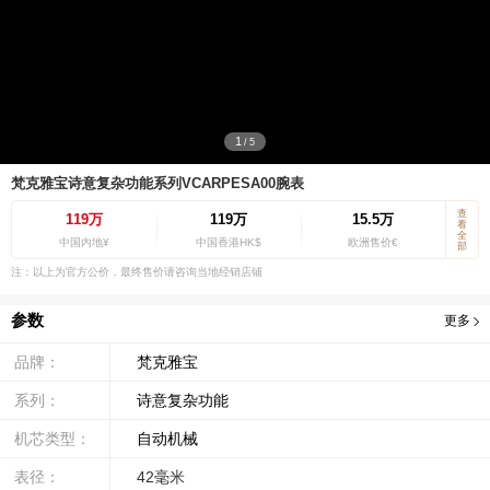
1
/
5
梵克雅宝诗意复杂功能系列VCARPESA00腕表
查
119万
119万
15.5万
看
全
中国内地¥
中国香港HK$
欧洲售价€
部
注：以上为官方公价，最终售价请咨询当地经销店铺
参数
更多
品牌：
梵克雅宝
系列：
诗意复杂功能
机芯类型：
自动机械
表径：
42毫米