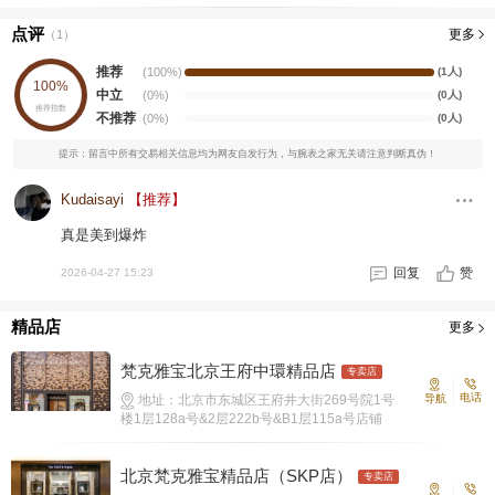
点评
更多
（
1
）
推荐
(100%)
(1人)
100%
中立
(0%)
(0人)
推荐指数
不推荐
(0%)
(0人)
提示：留言中所有交易相关信息均为网友自发行为，与腕表之家无关请注意判断真伪！
Kudaisayi
【推荐】
真是美到爆炸
回复
赞
2026-04-27 15:23
精品店
更多
梵克雅宝北京王府中環精品店
专卖店
电话
地址：北京市东城区王府井大街269号院1号
导航
楼1层128a号&2层222b号&B1层115a号店铺
北京梵克雅宝精品店（SKP店）
专卖店