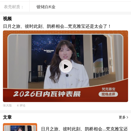
表壳材质：
镀铑白K金
视频
日月之旅、彼时此刻、鹊桥相会...梵克雅宝还是太会了！
张大陆
4 评论
文章
更多
日月之旅、彼时此刻、鹊桥相会...梵克雅宝还