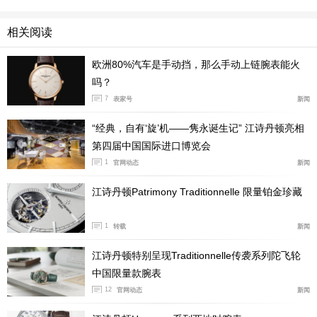
相关阅读
欧洲80%汽车是手动挡，那么手动上链腕表能火
吗？
7
表家号
新闻
“经典，自有‘旋’机——隽永诞生记” 江诗丹顿亮相
第四届中国国际进口博览会
1
官网动态
新闻
江诗丹顿Patrimony Traditionnelle 限量铂金珍藏
1
转载
新闻
江诗丹顿特别呈现Traditionnelle传袭系列陀飞轮
中国限量款腕表
12
官网动态
新闻