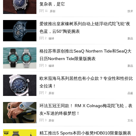
复杂表，是它
11
原创
技术
爱彼推出皇家橡树系列自动上链浮动式陀飞轮“夜
色蓝，云50”陶瓷腕表
2
编译
新品
格拉苏蒂原创推出SeaQ Northern Tide和SeaQ大
日历Northern Tide限量版腕表
3
编译
新品
欧米茄海马系列居然也有小众款？专业性和性价比
全拉满！
7
原创
品鉴
环法五冠王同款！ RM X Colnago梅花陀飞轮，表
友+车迷的终极梦想！
3
原创
文化
精工推出5 Sports本田小板凳HDB010限量版腕表