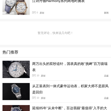
江诗丹顿Harmony系列两地时腕表
0
原创
新闻
暂无评论，快来说几句吧！
热门推荐
两万出头的双秒追针，国表真的敢“挑衅”百万级瑞
表
10
原创
品鉴
从正装表到一体式豪华运动表，积家大师不是跟风
是回归
10
原创
品鉴
延续85年“从未中断”，百达翡丽“最值得”入手的大