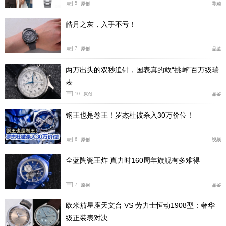
5
原创
导购
皓月之灰，入手不亏！
7
原创
品鉴
两万出头的双秒追针，国表真的敢“挑衅”百万级瑞
表
10
原创
品鉴
钢王也是卷王！罗杰杜彼杀入30万价位！
6
原创
视频
全蓝陶瓷王炸 真力时160周年旗舰有多难得
7
原创
品鉴
欧米茄星座天文台 VS 劳力士恒动1908型：奢华
级正装表对决