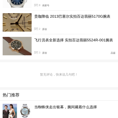
8
表家号
贵咖降临 2013巴塞尔实拍百达翡丽5170G腕表
2
原创
飞行员表全新选择 实拍百达翡丽5524R-001腕表
3
原创
品鉴
暂无评论，快来说几句吧！
热门推荐
当蜘蛛侠走出银幕，腕间藏着什么选择