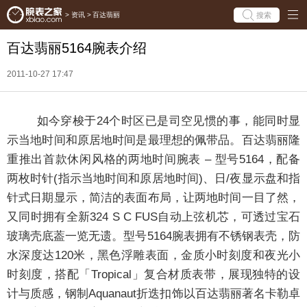
搜索
>
资讯
>
百达翡丽
百达翡丽5164腕表介绍
2011-10-27 17:47
如今穿梭于24个时区已是司空见惯的事，能同时显
示当地时间和原居地时间是最理想的佩带品。百达翡丽隆
重推出首款休闲风格的两地时间腕表 – 型号5164，配备
两枚时针(指示当地时间和原居地时间)、日/夜显示盘和指
针式日期显示，简洁的表面布局，让两地时间一目了然，
又同时拥有全新324 S C FUS自动上弦机芯，可透过宝石
玻璃壳底葢一览无遗。型号5164腕表拥有不锈钢表壳，防
水深度达120米，黑色浮雕表面，金质小时刻度和夜光小
时刻度，搭配「Tropical」复合材质表带，展现独特的设
计与质感，钢制Aquanaut折迭扣饰以百达翡丽著名卡勒卓