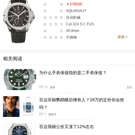
￥378500
价
格：
AQUANAUT
系
列：
自动机械
机
芯
类
型：
Cal.324 S C FUS
机
芯
型
号：
40.8mm
表
径：
详情 >
不锈钢
表
壳
材
质：
相关阅读
为什么手表保值指的是二手表保值？
35
原创
文化
百达菲丽鹦鹉螺后继有人？28万的定价你会抢
吗？
5
表家号
百达翡丽公价又涨了12%左右