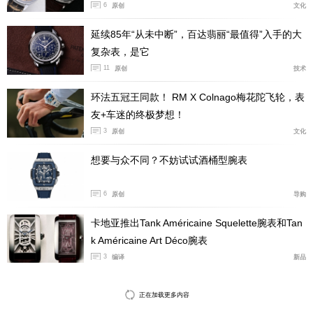
6
原创
文化
延续85年“从未中断”，百达翡丽“最值得”入手的大
复杂表，是它
11
原创
技术
环法五冠王同款！ RM X Colnago梅花陀飞轮，表
友+车迷的终极梦想！
3
原创
文化
想要与众不同？不妨试试酒桶型腕表
6
原创
导购
卡地亚推出Tank Américaine Squelette腕表和Tan
k Américaine Art Déco腕表
3
编译
新品
正在加载更多内容