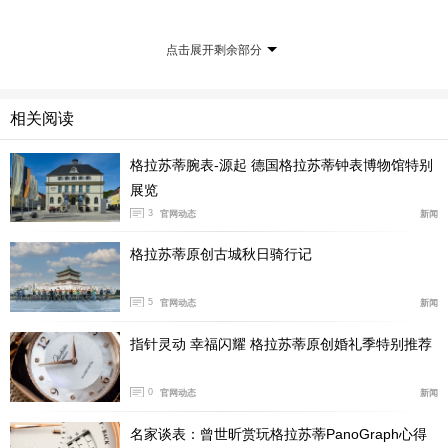
款独领风骚，暖银色的表盘，玫瑰金色的时针、分针、秒
点击展开剩余部分
针和小时刻度，罩在红金色的表壳中。月相显示盘中金色
的月亮和星辰嵌在深蓝的夜空中，引人注目。
相关阅读
格拉苏蒂腕表-源起 德国格拉苏蒂钟表博物馆特别
展览
3
官网动态
新闻
格拉苏蒂原创古城秋日骑行记
5
官网动态
新闻
指针灵动 幸福闪耀 格拉苏蒂原创婚礼季特别推荐
0
官网动态
新闻
名家谈表：曾世昕赏玩格拉苏蒂PanoGraph心得