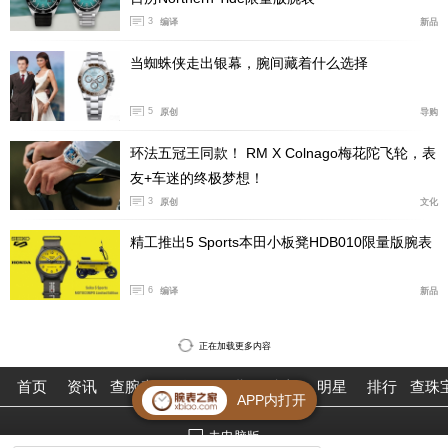
有手工雕刻的摆轮夹板和双鹅颈微调。 Pano Matic Lunar
3
编译
新品
的新款配有路易斯安那鳄鱼皮表带，颜色和装饰每款各不
当蜘蛛侠走出银幕，腕间藏着什么选择
相同。
5
原创
导购
环法五冠王同款！ RM X Colnago梅花陀飞轮，表
友+车迷的终极梦想！
3
原创
文化
精工推出5 Sports本田小板凳HDB010限量版腕表
6
编译
新品
正在加载更多内容
首页
资讯
查腕表
论坛
作业
珠宝
明星
排行
查珠
APP内打开
去电脑版