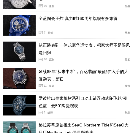
10
原创
品鉴
全蓝陶瓷王炸 真力时160周年旗舰有多难得
7
原创
品鉴
从正装表到一体式豪华运动表，积家大师不是跟风
是回归
10
原创
品鉴
Pano Matic Lunar采用来自撒克逊工厂的超凡自动上弦机
延续85年“从未中断”，百达翡丽“最值得”入手的大
复杂表，是它
芯90-02
11
原创
技术
爱彼推出皇家橡树系列自动上链浮动式陀飞轮“夜
Pano Matic Lunar采用来自撒克逊工厂的超凡自动上
色蓝，云50”陶瓷腕表
弦机芯90-02，饰有47颗宝石，动力储备为42小时。蓝宝
2
编译
新品
石水晶表底清晰展现出精良的机芯，包括饰有格拉苏蒂经
格拉苏蒂原创推出SeaQ Northern Tide和SeaQ大
典螺纹的四分之三夹板，21K金镂空转陀，蓝钢螺丝，还
日历Northern Tide限量版腕表