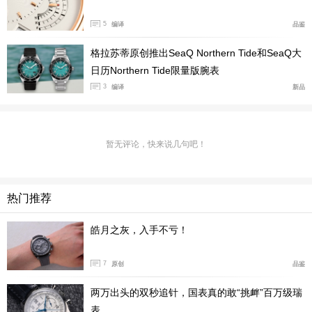
5
编译
品鉴
其中一款为暖银色表盘
格拉苏蒂原创推出SeaQ Northern Tide和SeaQ大
日历Northern Tide限量版腕表
3
编译
新品
两款腕表均采用抛光及条纹打磨的不锈钢表壳，展现
出新的视觉效果，光彩夺目。其中一款为暖银色表盘，镀
铑银色小时刻度位于蓝钢时针、分针和秒针之下，独特的
暂无评论，快来说几句吧！
大日期显示，月相显示盘中银色的月亮和星辰嵌在深蓝的
夜空中，使该款腕表更加完美。不锈钢款式的表盘为灰
色，引人注目——镀钌表盘上配有镀铑银色时位和白金色
热门推荐
时针、分针和秒针。大日期显示为灰色背景，数位为白
色，月相盘中银色月亮和星辰嵌在银光闪闪的夜空中。
皓月之灰，入手不亏！
7
原创
品鉴
两万出头的双秒追针，国表真的敢“挑衅”百万级瑞
表