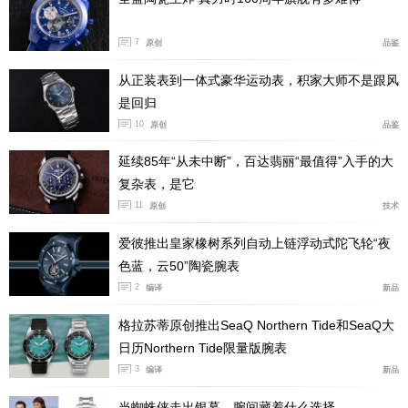
7
原创
品鉴
从正装表到一体式豪华运动表，积家大师不是跟风
是回归
10
原创
品鉴
延续85年“从未中断”，百达翡丽“最值得”入手的大
复杂表，是它
11
原创
技术
爱彼推出皇家橡树系列自动上链浮动式陀飞轮“夜
色蓝，云50”陶瓷腕表
2
编译
新品
格拉苏蒂原创推出SeaQ Northern Tide和SeaQ大
日历Northern Tide限量版腕表
3
编译
新品
当蜘蛛侠走出银幕，腕间藏着什么选择