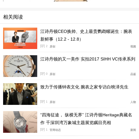
相关阅读
江诗丹顿CEO换帅、史上最贵鹦鹉螺诞生：腕表
新鲜事（12.2 - 12.8）
2
原创
视频
江诗丹顿的又一美作 实拍2017 SIHH VC传承系列
Malte Tonneau月相盈亏动力储存腕表以18K 白金或
粉红金制成，经打磨的表底以螺丝锁紧。表镜采用防反光
0
原创
品鉴
弧形蓝寳石水晶玻璃，防水深度达30米。白金款式配以黑
致力于传播钟表文化 腕表之家专访白映泽先生
色方纹鳄鱼皮表带，而粉红金款式则配以棕色方纹鳄鱼皮
表带，两者均配以折迭式金属表扣。
1
原创
人物
“四海征途， 纵横无界” 江诗丹顿Heritage典藏名
作 千深圳湾万象城主题展览瞩目亮相
1
官网动态
新闻