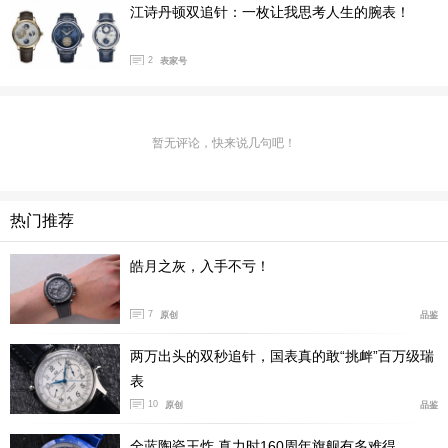
江诗丹顿双追针：一枚让我思考人生的腕表！
2
表家号
暂无评论，快来说几句吧！
热门推荐
皓月之灰，入手不亏！
7
原创
品鉴
两万出头的双秒追针，国表真的敢“挑衅”百万级瑞
表
10
原创
品鉴
全蓝陶瓷王炸 真力时160周年旗舰有多难得