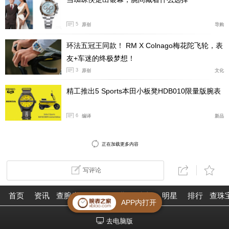
5
原创
导购
环法五冠王同款！ RM X Colnago梅花陀飞轮，表
友+车迷的终极梦想！
3
原创
文化
精工推出5 Sports本田小板凳HDB010限量版腕表
6
编译
新品
正在加载更多内容
写评论
首页
资讯
查腕表
论坛
作业
珠宝
明星
排行
查珠
APP内打开
去电脑版