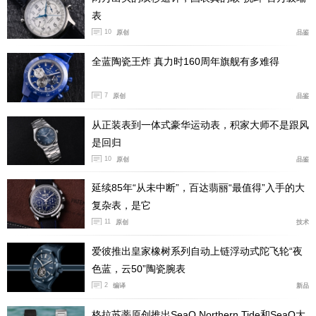
表
区的时间。随着现代客机的出现，使人们可以在几小时之
10
原创
品鉴
内穿
梭于欧洲和美州，这款腕表也因此在当时大受欢迎。
全蓝陶瓷王炸 真力时160周年旗舰有多难得
创新传统
7
原创
品鉴
从正装表到一体式豪华运动表，积家大师不是跟风
是回归
10
原创
品鉴
延续85年“从未中断”，百达翡丽“最值得”入手的大
复杂表，是它
11
原创
技术
爱彼推出皇家橡树系列自动上链浮动式陀飞轮“夜
色蓝，云50”陶瓷腕表
2
编译
新品
格拉苏蒂原创推出SeaQ Northern Tide和SeaQ大