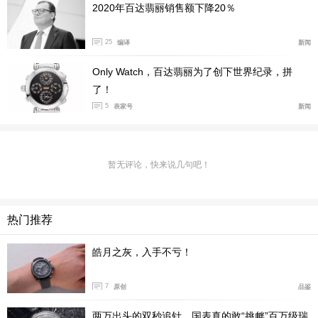
2020年百达翡丽销售额下降20％
百达翡丽 Ref. 5524 Calatrava 飞行家旅行时间腕表
25
编译
新闻
充满了男性魅力，充分代表了飞行器对天空的征服
以及腕
Only Watch，百达翡丽为了创下世界纪录，拼
表对手腕的征服。随着全球定位系统的出现，时角表已逐
了！
渐没落，这款时计不仅代表了对它的怀
旧之情，同时也是
5
表家号
新闻
十分可靠的计时工具，其时区功能在旅行时极为实用。巴
黎和伦敦之间有一个小时的
时差，而纽约和北京之间则存
在十三个小时的时差。向东飞行时，时间“缩短”，而向西
暂无评论，快来说几句吧！
飞行时，时间
“延长”。飞过数百公里之后，我们就会离开
自己居住地所在的时区，进入另一个时区。原居地时间指
居住地所在的时区，而当地时间指我们当前所在时区的时
热门推荐
间。近 80 年来，百达翡丽的双时区腕表始终
以这种独特
皓月之灰，入手不亏！
方式展示不同时区的时间。20 世纪 30 年代，百达翡丽与
天才制表工匠路易‧柯蒂耶 (Louis
Cottier) 携手制造了第一
7
原创
品鉴
枚“世界时间腕表”。1959 年，百达翡丽著名的旅行时间装
两万出头的双秒追针，国表真的敢“挑衅”百万级瑞
置首获专利。这
种腕表操作简便，可同时显示两个不同时