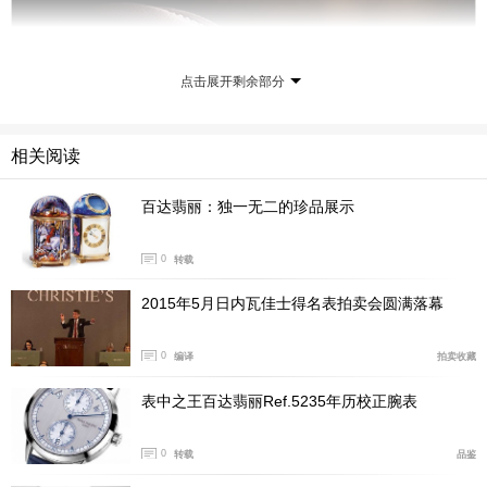
点击展开剩余部分
相关阅读
百达翡丽：独一无二的珍品展示
0
转载
2015年5月日内瓦佳士得名表拍卖会圆满落幕
0
编译
拍卖收藏
表中之王百达翡丽Ref.5235年历校正腕表
0
转载
品鉴