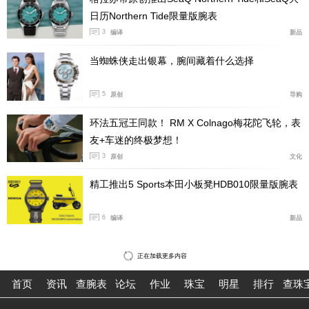
日历Northern Tide限量版腕表
3
编译
新品
当蜘蛛侠走出银幕，腕间藏着什么选择
5
原创
导购
环法五冠王同款！ RM X Colnago梅花陀飞轮，表
友+车迷的终极梦想！
秉持“尊崇传统和革新创造”的理念，如今已有 175 年
3
原创
文化
历史的百达翡丽改进了原有的双时区装置，使其
更加臻于
精工推出5 Sports本田小板凳HDB010限量版腕表
完美，因而在 1996 年再获一项专利。按动嵌入表壳的两
枚按钮，可令显示当地时间的时针以
一小时为单位向前或
6
编译
新品
向后转动，此时隔离器会分离时区装置与传动轮系。这样
就不会影响摆轮的振幅，
确保其继续以正常速率摆动。优
正在加载更多内容
点：确保腕表始终保持一致的走时精度。新款 Ref. 5524
Calatrava 飞
行家旅行时间腕表搭载的 caliber 324 C FUS
首页
资讯
查腕表
论坛
作业
珠宝
明星
排行
查珠
自动上弦机械机芯就采用了该装置，配备中心大秒针、指