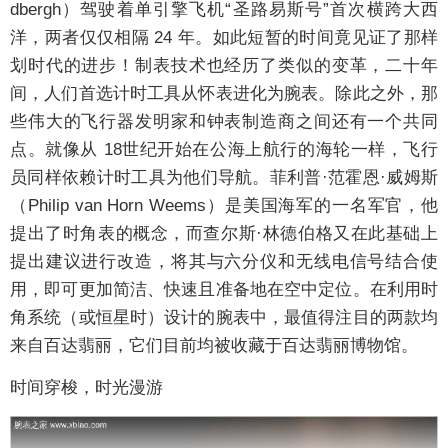
dbergh）驾驶着单引擎飞机“圣路易斯号”首次横跨大西
洋，两者仅仅相隔 24 年。如此
短暂的时间竟见证了那样
划时代的进步！制表技术也经历了类似的变革，二十年
间，人们首选计时工具
从怀表进化为腕表。除此之外，那
些伟大的飞行器发明家和钟表制造商之间还有一个共同
点。就像从 18
世纪开始在公海上航行的海轮一样，飞行
员同样依赖计时工具为他们导航。菲利普·范霍恩·威姆斯
（Philip van Horn Weems）是美国海军的一名军官，他
提出了时角表的概念，而查尔斯·林德伯格又在
此基础上
提出建议进行改造，将其与六分仪和无线电信号结合使
用，即可更加简洁、快速且准备地在空
中定位。在利用时
角系统（或恒星时）设计的腕表中，最值得注目的两款均
来自百达翡丽，它们目前均
被收藏于百达翡丽博物馆。
时间穿梭，时光漫游