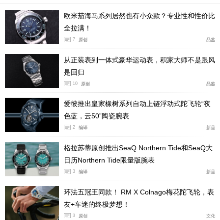
欧米茄海马系列居然也有小众款？专业性和性价比
全拉满！
7
原创
品鉴
从正装表到一体式豪华运动表，积家大师不是跟风
是回归
10
原创
品鉴
爱彼推出皇家橡树系列自动上链浮动式陀飞轮“夜
色蓝，云50”陶瓷腕表
2
编译
新品
格拉苏蒂原创推出SeaQ Northern Tide和SeaQ大
日历Northern Tide限量版腕表
3
编译
新品
环法五冠王同款！ RM X Colnago梅花陀飞轮，表
友+车迷的终极梦想！
3
原创
文化