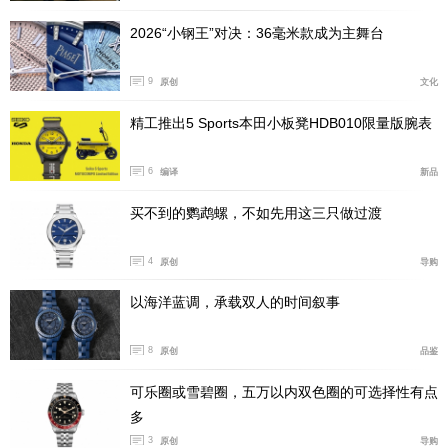
2026“小钢王”对决：36毫米款成为主舞台
9
原创
文化
精工推出5 Sports本田小板凳HDB010限量版腕表
6
编译
新品
买不到的鹦鹉螺，不如先用这三只做过渡
4
原创
导购
以海洋蓝调，承载双人的时间叙事
8
原创
品鉴
可乐圈或雪碧圈，五万以内双色圈的可选择性有点
多
3
原创
导购