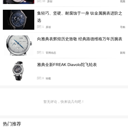
10
原创
视频
集轻巧、坚硬、耐腐蚀于一身 钛金属腕表进阶之
选
1
原创
导购
向雅典表辉煌历史致敬 经典路德维格万年历腕表
1
官网动态
新闻
雅典全新FREAK Diavolo陀飞轮表
0
转载
暂无评论，快来说几句吧！
热门推荐