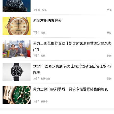
爱，至于动力和通过性根本就不是问题，谁还开着保时捷
去山里越野啊？
45
编译
文化
原装左把的古腕表
一个好朋友，预定了特斯拉Model Y，但提车时间排到三
月份。上周没扛住蔚来销售的软磨硬泡，带着老婆去试驾
0
转载
品鉴
了EC6。这一下给自己惹了麻烦。
劳力士创艺推荐资助计划导师妹岛和世确定建筑类
门生
0
转载
新闻
2019年巴塞尔表展 劳力士蚝式恒动游艇名仕型 42
腕表
0
官网动态
新闻
劳力士热门款到手后，要求专柜退货搭售的腕表
7
表家号