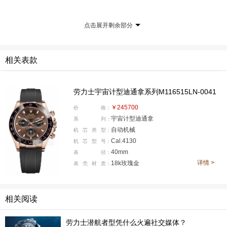
点击展开剩余部分
相关表款
劳力士宇宙计型迪通拿系列M116515LN-0041
￥245700
价
格：
当然，整车组装和动力调校还是在保时捷自己工厂完成，
宇宙计型迪通拿
系
列：
相比市值排在全球汽车品牌第四的蔚来汽车(NIO)还是靠
自动机械
机
芯
类
型：
谱一些。毕竟大家都知道蔚来并没有自己的工厂，而是全
Cal.4130
机
芯
型
号：
40mm
表
径：
权交给江淮汽车代工。
详情 >
18k玫瑰金
表
壳
材
质：
和迪通拿（Daytona）相同的是，Macan2.0T也不便宜，
新上市那几年火爆到加价20%以上。但车主根本就不在乎
相关阅读
啊，Macan时尚精致，适合城市出行，外观紧凑优雅而且
比卡宴便宜不少。毕竟“破二手车”（Po-rs-che）我们都
劳力士潜航者型凭什么火遍社交媒体？