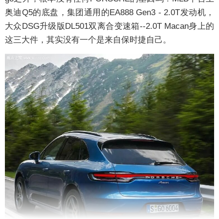
奥迪Q5的底盘，集团通用的EA888 Gen3 - 2.0T发动机，
大众DSG升级版DL501双离合变速箱--2.0T Macan身上的
这三大件，其实没有一个是来自保时捷自己。