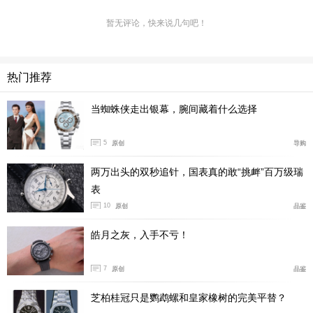
暂无评论，快来说几句吧！
热门推荐
当蜘蛛侠走出银幕，腕间藏着什么选择
Model Y绝对是一款神车，之前和以后的特斯拉新款上市
可能都很难超越它的高度。元旦上市的第一天，总预定4
5
原创
导购
万辆，按单价35万算，这就是140个亿。这个数字超越了
两万出头的双秒追针，国表真的敢“挑衅”百万级瑞
历峰集团（Richemont）在中国一年的销售总和，包括卡
表
地亚，江诗丹顿，万国，积家等10个品牌。而钟表行业扛
10
原创
品鉴
把子的劳力士，去年在全球的销售也就是200亿出头。
皓月之灰，入手不亏！
蔚来去年的发展不错，市值碾压百年汽车品牌无数比如通
用大众。但不能否认蔚来的品牌价值和特斯拉尚有较大差
7
原创
品鉴
距，尤其对追求品质生活的女性白领而言，国产品牌依然
芝柏桂冠只是鹦鹉螺和皇家橡树的完美平替？
是能避则避的选择。因此，朋友的老婆最初对蔚来品牌或