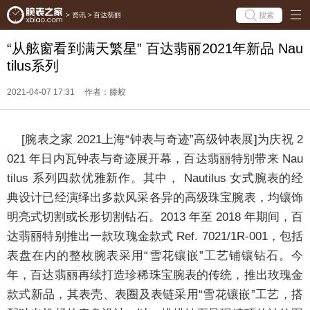
搜索
>
资讯
>
百达翡丽
“从舷窗看到满天繁星” 百达翡丽2021年新品 Nau
tilus系列
2021-04-07 17:31
作者：滕蛟
[
腕表之家
2021上海“钟
表
与奇迹”高级钟表展]
为庆祝 2
021 年日内瓦钟表与奇迹展开幕，
百达翡丽
特别带来 Nau
tilus 系列四款优雅新作。其中，
Nautilus 女式腕表的经
典设计已经演绎出多款风采各异的高级珠宝腕表，均镶饰
明亮式切割或长形切割钻石。2013 年至 2018 年期间，百
达翡丽特别推出一款玫瑰金款式 Ref. 7021/1R-001，包括
表盘在内的整枚腕表采用“雪花镶嵌”工艺铺镶钻石。今
年，百达翡丽再续打造珍稀珠宝腕表的传统，推出玫瑰金
款式新品，其表壳、表圈及表链采用“雪花镶嵌”工艺，搭