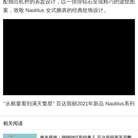
配独出机杼的表盘设计，以一排排钻石呈现精巧的波纹图
案，致敬 Nautilus 女式腕表的经典纹饰设计。
“从舷窗看到满天繁星” 百达翡丽2021年新品 Nautilus系列
相关阅读
腕表视频｜聊聊PPT那些事儿 百达翡丽蒂芙尼鹦