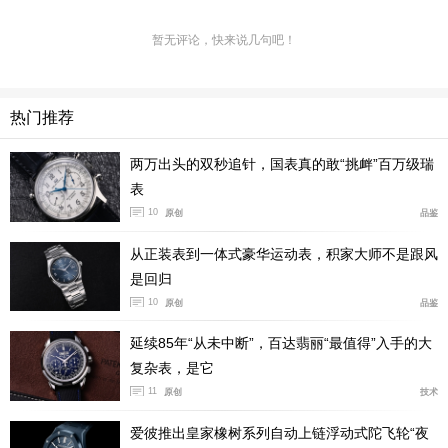
暂无评论，快来说几句吧！
热门推荐
两万出头的双秒追针，国表真的敢“挑衅”百万级瑞
表
10
原创
品鉴
从正装表到一体式豪华运动表，积家大师不是跟风
是回归
10
原创
品鉴
延续85年“从未中断”，百达翡丽“最值得”入手的大
复杂表，是它
11
原创
技术
爱彼推出皇家橡树系列自动上链浮动式陀飞轮“夜