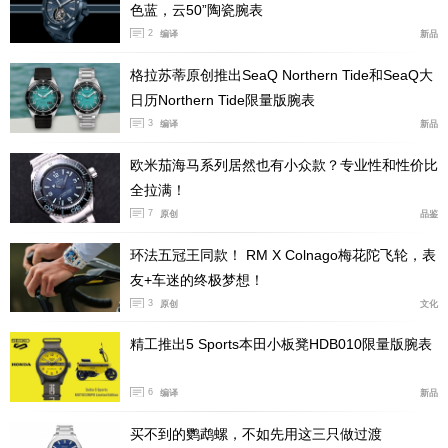
色蓝，云50”陶瓷腕表
2
编译
新品
格拉苏蒂原创推出SeaQ Northern Tide和SeaQ大
日历Northern Tide限量版腕表
3
编译
新品
欧米茄海马系列居然也有小众款？专业性和性价比
全拉满！
7
原创
品鉴
环法五冠王同款！ RM X Colnago梅花陀飞轮，表
友+车迷的终极梦想！
3
原创
文化
精工推出5 Sports本田小板凳HDB010限量版腕表
6
编译
新品
买不到的鹦鹉螺，不如先用这三只做过渡