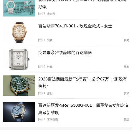
鹉螺
2
表家号
百达翡丽7041R-001 - 玫瑰金款式 - 女士
1
转载
新闻
突显母亲雅致品味的百达翡丽
0
转载
品鉴
2023百达翡丽最新“飞行表”，公价67万，但“没有
热炒”
4
原创
技术
百达翡丽发布Ref.5308G-001：四重复杂功能定义
典藏新维度
2
官网动态
新品