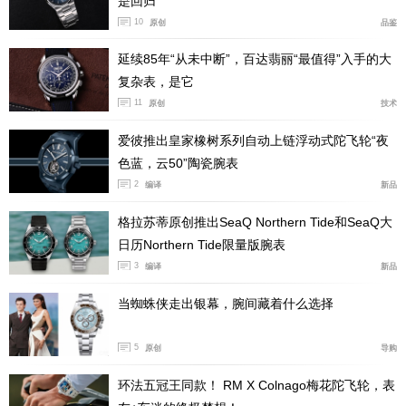
是回归
10
原创
品鉴
延续85年“从未中断”，百达翡丽“最值得”入手的大
复杂表，是它
11
原创
技术
爱彼推出皇家橡树系列自动上链浮动式陀飞轮“夜
色蓝，云50”陶瓷腕表
朗格三重追针有三个“按钮”，搭载的是品牌自制L132.1机
2
编译
新品
芯，手动上链，整表厚度达到了15.6mm，比较厚实。就
技术层面，把腕表做薄和叠加复杂功能，都是非常有挑战
格拉苏蒂原创推出SeaQ Northern Tide和SeaQ大
的，两款腕表的侧重点不同，表现出来的作品也就区别很
日历Northern Tide限量版腕表
3
大了。
编译
新品
当蜘蛛侠走出银幕，腕间藏着什么选择
5
原创
导购
环法五冠王同款！ RM X Colnago梅花陀飞轮，表