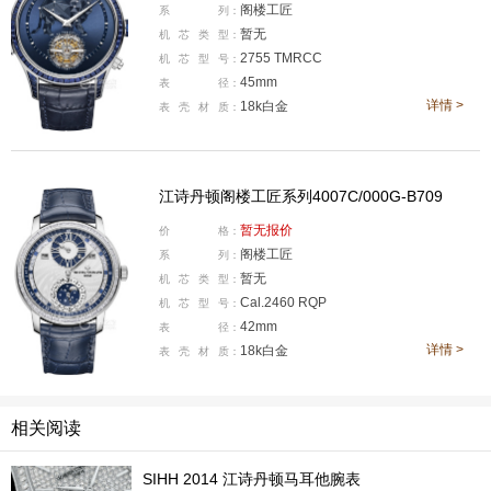
阁楼工匠
系
列：
暂无
机
芯
类
型：
2755 TMRCC
机
芯
型
号：
45mm
表
径：
详情 >
18k白金
表
壳
材
质：
江诗丹顿阁楼工匠系列4007C/000G-B709
暂无报价
价
格：
阁楼工匠
系
列：
暂无
机
芯
类
型：
Cal.2460 RQP
机
芯
型
号：
42mm
表
径：
详情 >
18k白金
表
壳
材
质：
相关阅读
SIHH 2014 江诗丹顿马耳他腕表