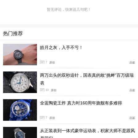
暂无评论，快来说几句吧！
热门推荐
皓月之灰，入手不亏！
7
原创
品鉴
在外观和机芯的方面，江诗丹顿双追针只有两个“按钮”，
两万出头的双秒追针，国表真的敢“挑衅”百万级瑞
更加简洁，搭载的是为庆祝品牌诞生260周年而特别推出
表
的3500机芯，自动上链，22K金质边缘式摆陀，仅5.2mm
10
原创
品鉴
的机芯厚度，让其整表厚度控制在了10.72mm，体现出其
全蓝陶瓷王炸 真力时160周年旗舰有多难得
卓尔不群的水准。
7
原创
品鉴
从正装表到一体式豪华运动表，积家大师不是跟风