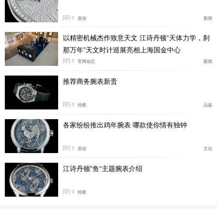
0
原创
新闻
以精密机械杰作致意天文 江诗丹顿“天体力学，刹
那万年”天文时计巡展亮相上海国金中心
0
官网动态
新闻
推荐商务腕表新贵
0
两款顶级品牌追针腕表同一天发布，对于关注“追针”这个
转载
品鉴
细分类别的表友来说，难免会拿来直接比较。就功能而
各家纷纷推出鸡年腕表 哪款使你情有独钟
言，朗格的三重追针能够实现长达12小时内追逐时长的精
准计时，可以说是目前最复杂的追针腕表之一。
5
原创
文化
江诗丹顿"鱼“主题腕表介绍
0
转载