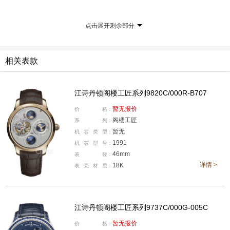
点击展开剩余部分
相关表款
江诗丹顿阁楼工匠系列9820C/000R-B707
暂无报价
价
格：
侧重不一的顶级追针表
阁楼工匠
系
列：
暂无
机
芯
类
型：
这款江诗丹顿传袭系列超薄双追针计时码表，型号：5400
1991
机
芯
型
号：
T/000P-B637，全球限量15枚，公价为218万元。在这款
46mm
表
径：
详情 >
腕表发布的同时，“钟表与奇迹”高级钟表展上也有一款百
18K
表
壳
材
质：
万级的追针作品发布，那就是朗格的TRIPLE SPLIT三重
追针腕表（以下简称“朗格三重追针”），公价为124.1万
江诗丹顿阁楼工匠系列9737C/000G-005C
元，全球限量100枚。
暂无报价
价
格：