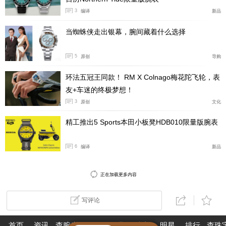
3
编译
新品
当蜘蛛侠走出银幕，腕间藏着什么选择
5
原创
导购
环法五冠王同款！ RM X Colnago梅花陀飞轮，表
友+车迷的终极梦想！
3
原创
文化
精工推出5 Sports本田小板凳HDB010限量版腕表
通过超卓天文台标准的手表就会有一枚绿色印章验明正
身，所以大家平常在购买劳力士手表的时候，如果你的配
6
编译
新品
件里面有这个小绿牌，就代表着你这么手表是拥有Superl
ative Chronometer超卓天文台认证的手表。
正在加载更多内容
写评论
首页
资讯
查腕表
论坛
作业
珠宝
明星
排行
查珠