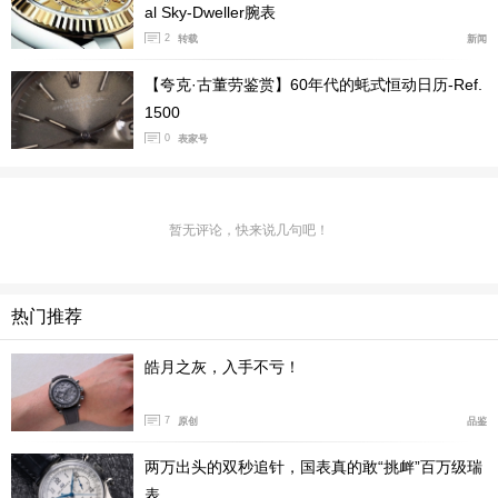
al Sky-Dweller腕表
2
转载
新闻
【夸克·古董劳鉴赏】60年代的蚝式恒动日历-Ref.
1500
0
表家号
暂无评论，快来说几句吧！
热门推荐
皓月之灰，入手不亏！
而Superlative Chronometer超卓天文台认证是劳力士独有
的认证。和至臻天文台一样，取得C.O.S.C.认证之后。还
7
原创
品鉴
会再装进表壳自己重新调教和检测，
两万出头的双秒追针，国表真的敢“挑衅”百万级瑞
表