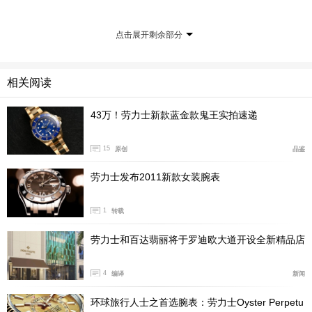
点击展开剩余部分
相关阅读
43万！劳力士新款蓝金款鬼王实拍速递
15
原创
品鉴
劳力士发布2011新款女装腕表
有了这个天文台认证的手表，代表着你的手表在出厂时，
每天误差值会控制在-4～+6秒的这个范围区间。而至臻天
1
转载
文台认证，它是经过了瑞士天文台的认证后，才能送至进
劳力士和百达翡丽将于罗迪欧大道开设全新精品店
一步的认证，算是瑞士天文台的进阶版。至臻天文台认证
规定的精度误差需保持在每日0至+5秒之间，仅从精准度
4
编译
新闻
来比较，至臻天文台比瑞士天文台精准了接近5秒。
环球旅行人士之首选腕表：劳力士Oyster Perpetu