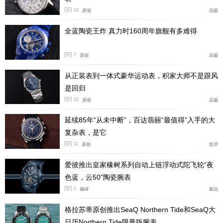
10
原创
品鉴
全蓝陶瓷王炸 真力时160周年旗舰有多难得
7
原创
品鉴
从正装表到一体式豪华运动表，积家大师不是跟风
是回归
10
原创
品鉴
延续85年“从未中断”，百达翡丽“最值得”入手的大
复杂表，是它
11
原创
技术
2015劳力士公布的这项内部检测的最新标准，超卓天文台
认证除了将测试手表的防水能力、上链效能、动储能力以
爱彼推出皇家橡树系列自动上链浮动式陀飞轮“夜
及模拟实际佩戴情况等项目之外，最大重点在于所有接受
色蓝，云50”陶瓷腕表
检验的成表每日误差值需保持在-2~+2的范围。由此可
2
编译
新品
见，超卓天文台的精准度在手表界是数一数二的存在。
格拉苏蒂原创推出SeaQ Northern Tide和SeaQ大
日历Northern Tide限量版腕表