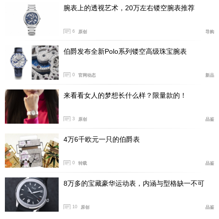
腕表上的透视艺术，20万左右镂空腕表推荐
主要体现在盘面的材质上，对于女生而言机芯其实并不重
要。
6
原创
导购
伯爵发布全新Polo系列镂空高级珠宝腕表
0
官网动态
新品
来看看女人的梦想长什么样？限量款的！
3
原创
品鉴
4万6千欧元一只的伯爵表
到了2021年，伯爵首次把彩钻表圈用在了这个系列的腕表
0
转载
品鉴
上，而今天节目的主角，就是去年上海表展期间发布的那
8万多的宝藏豪华运动表，内涵与型格缺一不可
枚，由沙弗莱石、蓝宝石和钻石镶嵌组成的彩宝腕表。
10
原创
品鉴