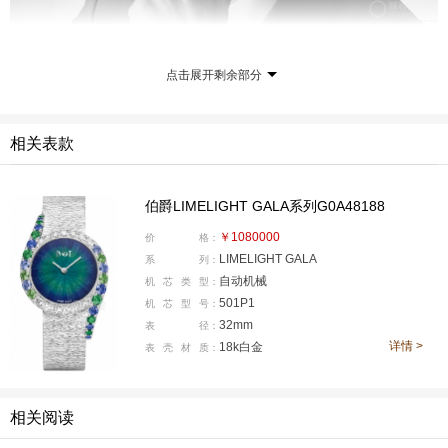
伊芙伯爵想到既然大家都来了，就应该多戴戴我的首饰和
点击展开剩余部分
腕表，于是在上世纪六七十年代伯爵推出了Gala系列腕
表，最早采用猫眼造型，表圈延伸出的两条不对称的曲线
一直延伸到表带，这也奠定了伯爵Gala经典的外观设计。
相关表款
伯爵LIMELIGHT GALA系列G0A48188
￥1080000
价
格：
LIMELIGHT GALA
系
列：
自动机械
机
芯
类
型：
501P1
机
芯
型
号：
32mm
表
径：
详情 >
18k白金
表
壳
材
质：
相关阅读
到了2013年，现代版本的Gala正式回归，表盘采用了圆形
设计，而表壳表圈的延伸曲线得以保留，表款的价格差异