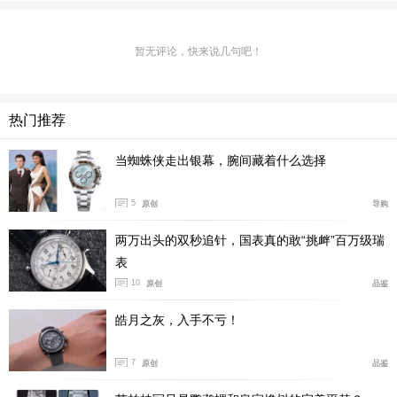
暂无评论，快来说几句吧！
热门推荐
当蜘蛛侠走出银幕，腕间藏着什么选择
外观介绍
5
原创
导购
两万出头的双秒追针，国表真的敢“挑衅”百万级瑞
我个人觉得除了让人过目不忘的造型，Gala系列腕表最大
表
的魅力有三个，分别是盘面的设计，宝石的选取还有链带
10
原创
品鉴
的工艺，为了配合表圈的蓝绿彩宝主题，这枚腕表并没有
采用伯爵最擅长的天然矿物石材盘面。
皓月之灰，入手不亏！
7
原创
品鉴