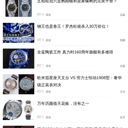
芝柏桂冠只是鹦鹉螺和皇家橡树的完美平替？
9
原创
品鉴
钢王也是卷王！罗杰杜彼杀入30万价位！
6
原创
视频
全蓝陶瓷王炸 真力时160周年旗舰有多难得
而是采用了微绘珐琅工艺，通过手工微绘的方式在盘面中
呈现出了蓝绿放射状的纹路，高温烧制出来的珐琅盘面在
7
原创
品鉴
光影的照射下，和周围镶嵌的宝石一样非常闪耀夺目。
欧米茄星座天文台 VS 劳力士恒动1908型：奢华
级正装表对决
6
原创
文化
万年历颜值天花板，没有之一
5
原创
技术