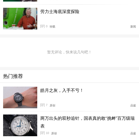
劳力士海底深度探险
0
转载
新闻
暂无评论，快来说几句吧！
热门推荐
皓月之灰，入手不亏！
7
原创
品鉴
两万出头的双秒追针，国表真的敢“挑衅”百万级瑞
表
10
原创
品鉴