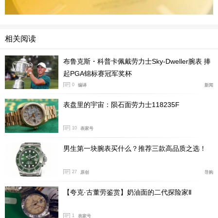
相关阅读
而推动劳力士涨价的原因，或许是因为今年黄金行情是过
布鲁克斯・科普卡佩戴劳力士Sky-Dweller腕表 捧
去十年来最好的一年，直接影响了珠宝及腕表行业。正式
起PGA锦标赛冠军奖杯
如此，劳力士分别在今年的1月和6月进行了两次涨价。不
0
编译
新闻
过目前还不知这份涨价函内的信息是否属实，一切静待时
间验证。
表盘里的宇宙：陨石面劳力士118235F
10
表家号
男生第一块腕表买什么？推荐三款高品质之选！
27
原创
导购
【夸克·古董劳鉴赏】奶油面的二代探险家Ⅱ
1
表家号