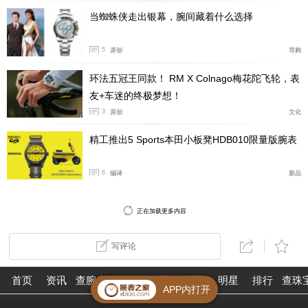
当蜘蛛侠走出银幕，腕间藏着什么选择
5
原创
导购
环法五冠王同款！ RM X Colnago梅花陀飞轮，表
友+车迷的终极梦想！
3
原创
文化
精工推出5 Sports本田小板凳HDB010限量版腕表
6
编译
新品
正在加载更多内容
写评论
首页
资讯
查腕表
论坛
作业
珠宝
明星
排行
查珠
APP内打开