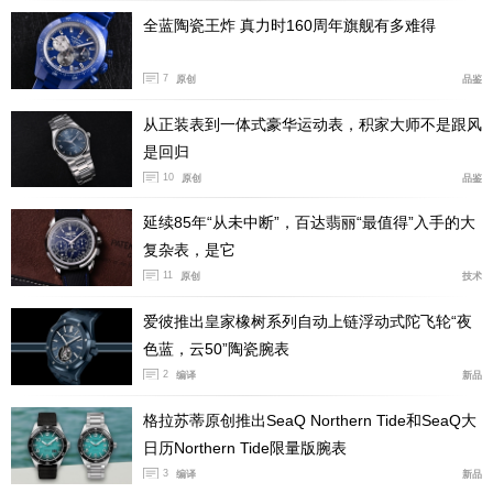
全蓝陶瓷王炸 真力时160周年旗舰有多难得
7
原创
品鉴
从正装表到一体式豪华运动表，积家大师不是跟风
是回归
10
原创
品鉴
延续85年“从未中断”，百达翡丽“最值得”入手的大
复杂表，是它
11
原创
技术
爱彼推出皇家橡树系列自动上链浮动式陀飞轮“夜
色蓝，云50”陶瓷腕表
2
编译
新品
格拉苏蒂原创推出SeaQ Northern Tide和SeaQ大
日历Northern Tide限量版腕表
3
编译
新品