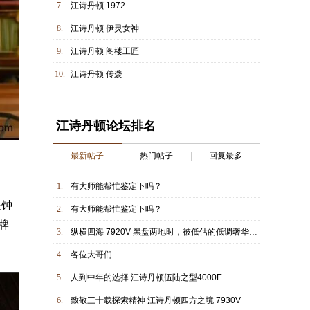
7.
江诗丹顿 1972
8.
江诗丹顿 伊灵女神
9.
江诗丹顿 阁楼工匠
10.
江诗丹顿 传袭
江诗丹顿论坛排名
最新帖子
热门帖子
回复最多
1.
有大师能帮忙鉴定下吗？
座钟
2.
有大师能帮忙鉴定下吗？
品牌
3.
纵横四海 7920V 黑盘两地时，被低估的低调奢华运动钢王
4.
各位大哥们
5.
人到中年的选择 江诗丹顿伍陆之型4000E
6.
致敬三十载探索精神 江诗丹顿四方之境 7930V