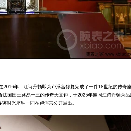
在2016年，江诗丹顿即为卢浮宫修复完成了一件18世纪的传奇
于1785年献给法国国王路易十三的传奇天文钟，于2025年连同江诗丹顿为
mps”寻迹时光座钟一同在卢浮宫公开展出。