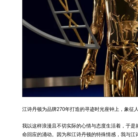
江诗丹顿
为品牌270年打造的寻迹时光座钟上，象征
我以这样浪漫且不切实际的心情与态度生活着，于是
命回应的涌动。因为和江诗丹顿的特殊情感，我与江