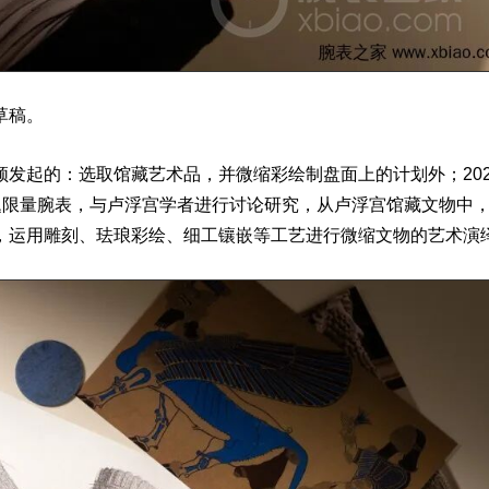
草稿。
评
发起的：选取馆藏艺术品，并微缩彩绘制盘面上的计划外；202
题限量
腕表
，与卢浮宫学者进行讨论研究，从卢浮宫馆藏文物中
，运用雕刻、珐琅彩绘、细工镶嵌等工艺进行微缩文物的艺术演