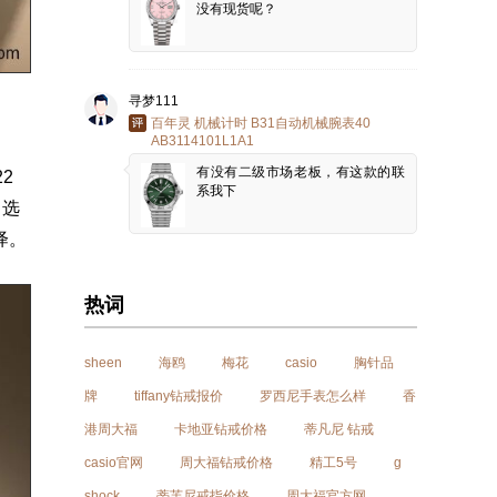
没有现货呢？
寻梦111
百年灵 机械计时 B31自动机械腕表40
AB3114101L1A1
有没有二级市场老板，有这款的联
2
系我下
，选
绎。
热词
sheen
海鸥
梅花
casio
胸针品
牌
tiffany钻戒报价
罗西尼手表怎么样
香
港周大福
卡地亚钻戒价格
蒂凡尼 钻戒
casio官网
周大福钻戒价格
精工5号
g
shock
蒂芙尼戒指价格
周大福官方网