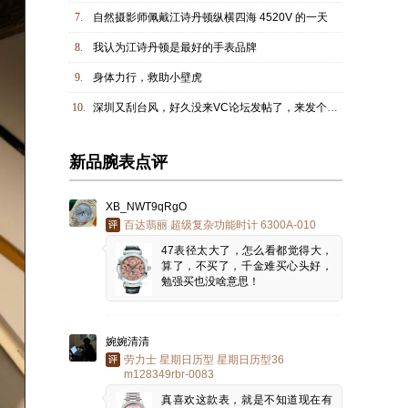
7.
自然摄影师佩戴江诗丹顿纵横四海 4520V 的一天
8.
我认为江诗丹顿是最好的手表品牌
9.
身体力行，救助小壁虎
10.
深圳又刮台风，好久没来VC论坛发帖了，来发个兄弟照吧
新品腕表点评
XB_NWT9qRgO
百达翡丽 超级复杂功能时计 6300A-010
47表径太大了，怎么看都觉得大，
算了，不买了，千金难买心头好，
勉强买也没啥意思！
婉婉清清
劳力士 星期日历型 星期日历型36
m128349rbr-0083
真喜欢这款表，就是不知道现在有