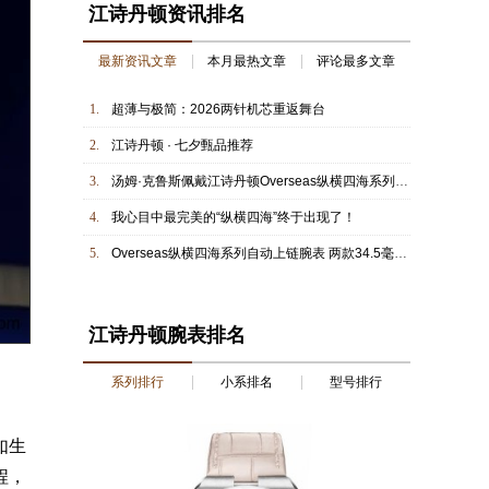
江诗丹顿资讯排名
最新资讯文章
本月最热文章
评论最多文章
1.
超薄与极简：2026两针机芯重返舞台
2.
江诗丹顿 · 七夕甄品推荐
3.
汤姆·克鲁斯佩戴江诗丹顿Overseas纵横四海系列两地时间腕表
4.
我心目中最完美的“纵横四海”终于出现了！
5.
Overseas纵横四海系列自动上链腕表 两款34.5毫米全新款式设计 大胆醒目的绚彩配色 为运动时尚腕表增添温婉柔美的女性特质
江诗丹顿腕表排名
系列排行
小系排名
型号排行
如生
程，