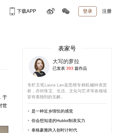
下载APP
登录
注册
表家号
大写的萝拉
已发表
393
篇作品
专栏主笔Laura Lan蓝思晴专精机械钟表赏
析，亦对珠宝、生活、文化与艺术等各领域
皆有着独到的见解。
，于
对世
是一种近乡情怯的感觉
你会想知道的Hublot制表实力
泰格豪雅跨入创时计时代