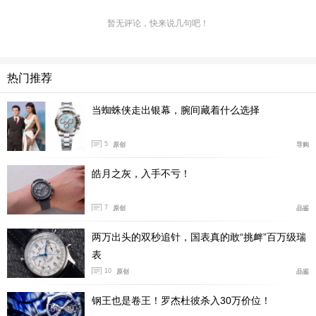
暂无评论，快来说几句吧！
热门推荐
当蜘蛛侠走出银幕，腕间藏着什么选择
5
原创
导购
皓月之灰，入手不亏！
7
原创
品鉴
两万出头的双秒追针，国表真的敢“挑衅”百万级瑞
表
10
原创
品鉴
提到Big Bang多彩且大胆的设计，不得不提到其搭载的实
力码表机芯：Unico（摄影@Kyle Kuo）。
钢王也是卷王！罗杰杜彼杀入30万价位！