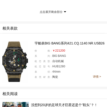
点击展开剩余部分
相关表款
宇舶表BIG BANG系列421.CQ.1140.NR.USB26
￥221200
价
格：
BIG BANG
系
列：
自动机械
机
芯
类
型：
HUB1280
机
芯
型
号：
44mm
表
径：
详情 >
陶瓷
表
壳
材
质：
2026年Hublot宇舶推出Big Bang Reloaded系列腕表，图
相关阅读
中为黑色与白色高科技陶瓷款式（摄影@Kyle Kuo）。
没想到20岁的足球天才巨星还是个“鞋头”？！