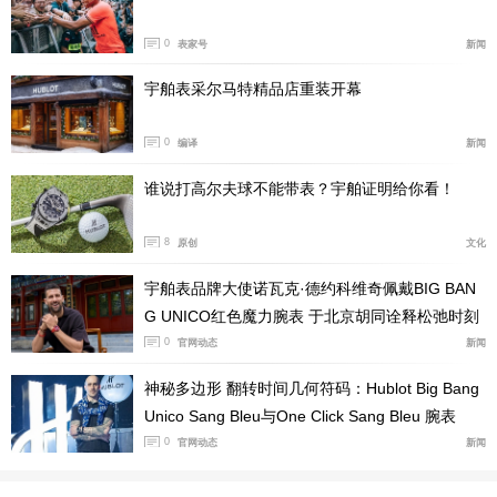
16年前宇舶发表了一枚整合型码表机芯—Unico，而当时
的我对这枚机芯十分感兴趣，并且透过沟通直接与总部的
0
表家号
新闻
技术人员取得当时初代HUB 1240机芯的一些技术解答，
宇舶表采尔马特精品店重装开幕
写成了一篇杂志评论文章，当时这番沟通其实费了不少的
功夫，不是因为受到阻力，而是大部分在这个产业的从业
0
编译
新闻
人员，都认为没有必要理解这么深度。
谁说打高尔夫球不能带表？宇舶证明给你看！
8
原创
文化
宇舶表品牌大使诺瓦克·德约科维奇佩戴BIG BAN
G UNICO红色魔力腕表 于北京胡同诠释松弛时刻
0
官网动态
新闻
神秘多边形 翻转时间几何符码：Hublot Big Bang
Unico Sang Bleu与One Click Sang Bleu 腕表
0
官网动态
新闻