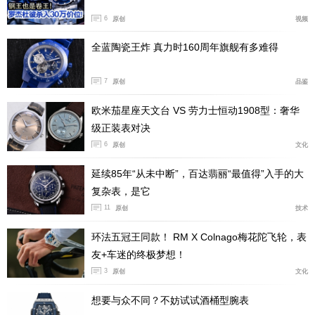
当我们谈论到宇舶，我们想到的是Big Bang的大胆造型，
6
原创
视频
还有多种材质和色彩的融合。但我们可能都忽略了在这个
全蓝陶瓷王炸 真力时160周年旗舰有多难得
炫彩的外观下，这枚自制且精实的整合型码表机芯— Uni
co。如果我们长期以只是换壳换色的看法去对待宇舶这样
7
原创
品鉴
一个品牌，容易在审美疲劳与厌倦营销手法中，误解了一
个专业的制表品牌为此投入的心血。难道此时讨论宇舶的
欧米茄星座天文台 VS 劳力士恒动1908型：奢华
机芯与制表技术还是没有必要的吗？于是我决定还是得深
级正装表对决
6
原创
文化
度写一写关于宇舶Unico码表机芯的技术分析。
延续85年“从未中断”，百达翡丽“最值得”入手的大
被低估的Unico码表技术实力
复杂表，是它
Unico码表机芯发表于2010年，初代称为HUB 1240的Unic
11
原创
技术
o，作为当时宇舶首款旗舰整合型自制码表机芯，不仅取
环法五冠王同款！ RM X Colnago梅花陀飞轮，表
代当时宇舶一直使用的通用码表机芯，更在设计与制作技
友+车迷的终极梦想！
术上有着前沿的思维与作法。2008年全球金融海啸的震
3
原创
文化
荡，也影响了钟表行业的整体发展与结构，当时前景一片
想要与众不同？不妨试试酒桶型腕表
看好的制表行业，独立机芯建构工作室雨后春笋般的成