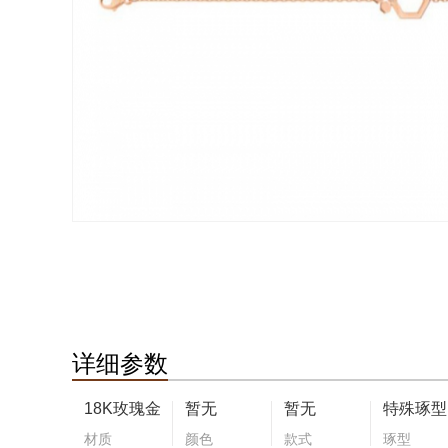
详细参数
18K玫瑰金
暂无
暂无
特殊琢型
材质
颜色
款式
琢型