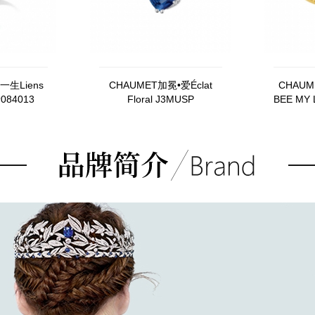
一生Liens
CHAUMET加冕•爱Éclat
CHAUM
缘084013
Floral J3MUSP
BEE MY