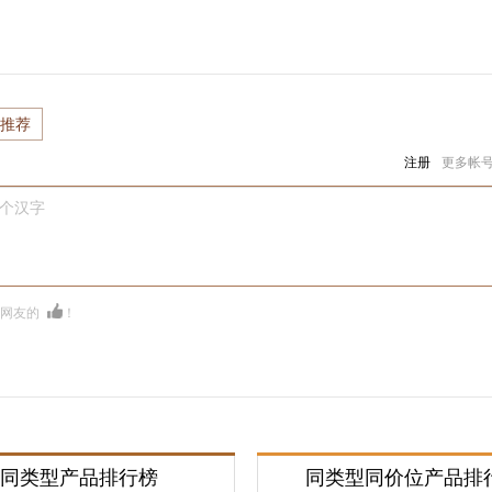
推荐
注册
更多帐
0个汉字
多网友的
！
同类型产品排行榜
同类型同价位产品排