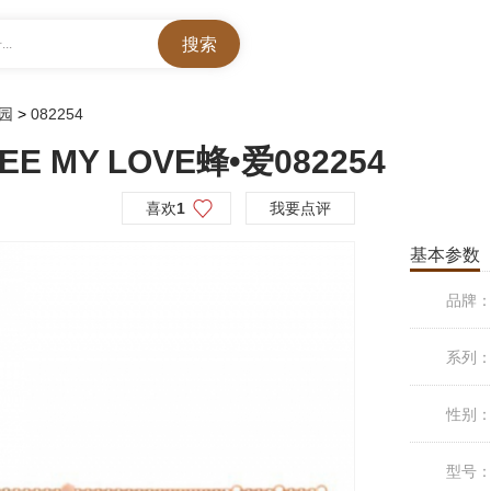
..
花园
>
082254
E MY LOVE蜂•爱082254
喜欢
1
我要点评
基本参数
品牌
系列
性别
型号