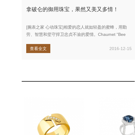
拿破仑的御用珠宝，果然又美又多情！
[腕表之家 心动珠宝]相爱的恋人就如轻盈的蜜蜂，用勤
劳、智慧和坚守捍卫忠贞不渝的爱情。Chaumet “Bee
My L...
查看全文
2016-12-15