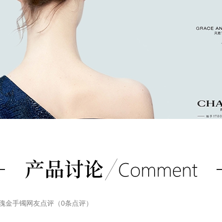
K玫瑰金手镯
网友点评（
0
条点评）