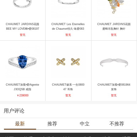
CHAUMET JARDINS花园
CHAUMET Les Eternelles
CHAUMET JARDINS花园
BEE MY LOVE蜂•爱08197
de Chaumet恒久·咏爱083
蜜蜂吊坠胸针 胸针
9 戒指
278 戒指
暂无
暂无
暂无
CHAUMET加冕•爱Aigrette
CHAUMET缘系·一生0800
CHAUMET加冕•爱081964
J3OQSB 戒指
47 耳饰
发饰
￥239000
暂无
暂无
用户评论
最新
推荐
中立
不推荐