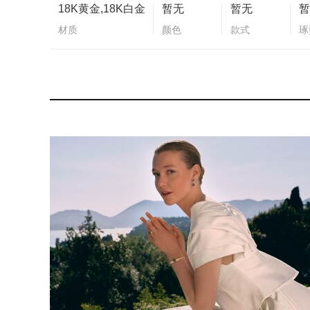
18K黄金,18K白金
暂无
暂无
暂
材质
颜色
款式
琢