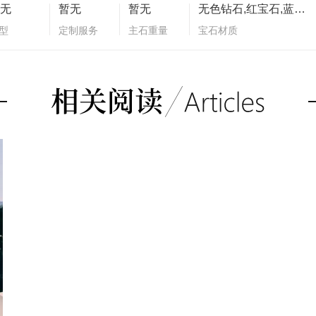
无
暂无
暂无
无色钻石,红宝石,蓝宝石,沙弗莱石
型
定制服务
主石重量
宝石材质