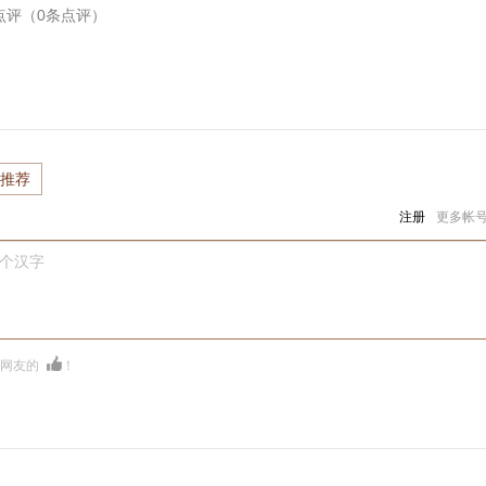
点评（
0
条点评）
推荐
注册
更多帐
0个汉字
多网友的
！