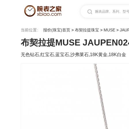
腕表品牌、系列、型号.
当前位置:
报价(珠宝)首页
>
布契拉提珠宝
>
MUSE
>
JAU
布契拉提MUSE JAUPEN02
无色钻石,红宝石,蓝宝石,沙弗莱石,18K黄金,18K白金