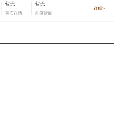
暂无
暂无
详细>
宝石详情
能否拆卸