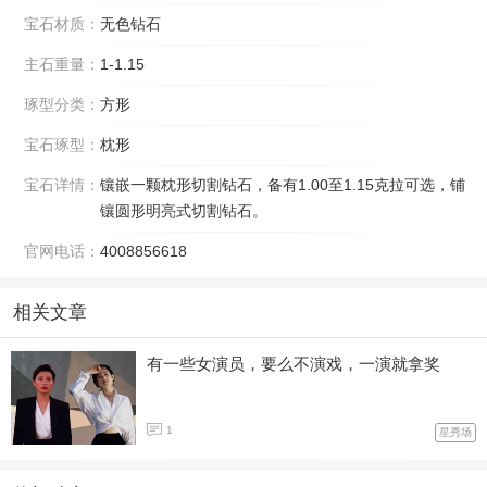
宝石材质：
无色钻石
主石重量：
1-1.15
琢型分类：
方形
宝石琢型：
枕形
宝石详情：
镶嵌一颗枕形切割钻石，备有1.00至1.15克拉可选，铺
镶圆形明亮式切割钻石。
官网电话：
4008856618
相关文章
有一些女演员，要么不演戏，一演就拿奖
1
星秀场