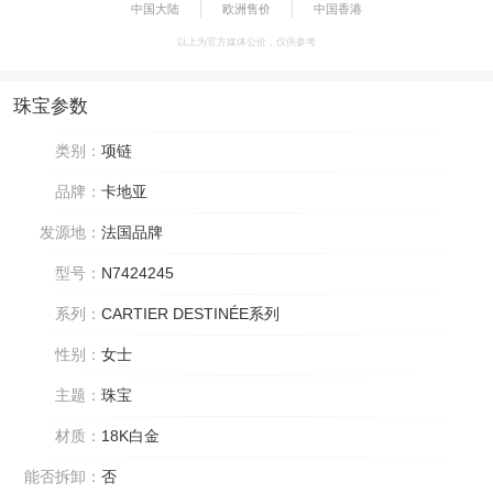
中国大陆
欧洲售价
中国香港
以上为官方媒体公价，仅供参考
珠宝参数
类别：
项链
品牌：
卡地亚
发源地：
法国品牌
型号：
N7424245
系列：
CARTIER DESTINÉE系列
性别：
女士
主题：
珠宝
材质：
18K白金
能否拆卸：
否