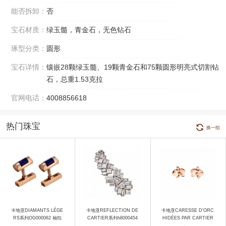
能否拆卸：
否
宝石材质：
绿玉髓，青金石，无色钻石
琢型分类：
圆形
宝石详情：
镶嵌28颗绿玉髓、19颗青金石和75颗圆形明亮式切割钻
石，总重1.53克拉
官网电话：
4008856618
热门珠宝
换一组
卡地亚DIAMANTS LÉGE
卡地亚REFLECTION DE
卡地亚CARESSE D'ORC
RS系列OG000062 袖扣
CARTIER系列h8000454
HIDÉES PAR CARTIER
耳饰
系列B8033100 耳饰