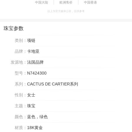
中国大陆
欧洲售价
中国香港
以上为官方媒体公价，仅供参考
珠宝参数
类别：
项链
品牌：
卡地亚
发源地：
法国品牌
型号：
N7424300
系列：
CACTUS DE CARTIER系列
性别：
女士
主题：
珠宝
颜色：
蓝色，绿色
材质：
18K黄金