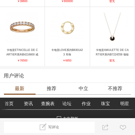
￥39600
￥600000
暂无
卡地亚ETINCELLE DE C
卡地亚LOVE系列B830142
卡地亚AMULETTE DE CA
ARTIER系列B4216600 戒
3 耳饰
RTIER系列B7224558 项链
指
￥76500
￥6950
暂无
用户评论
最新
推荐
中立
不推荐
首页
资讯
查腕表
论坛
作业
珠宝
明星
去电脑版
写评论
©2018腕表之家 m.xbiao.com