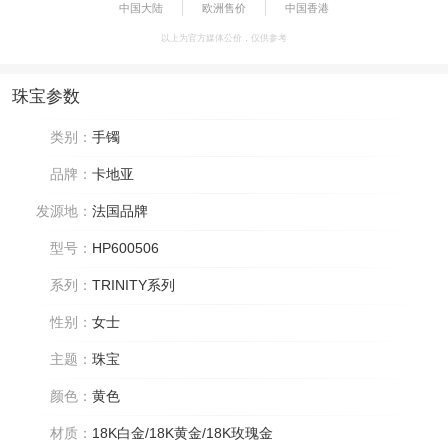
中国大陆
欧洲售价
中国香港
以上为官方媒体公价，仅供参考
珠宝参数
类别：
手镯
品牌：
卡地亚
发源地：
法国品牌
型号：
HP600506
系列：
TRINITY系列
性别：
女士
主题：
珠宝
颜色：
黄色
材质：
18K白金/18K黄金/18K玫瑰金