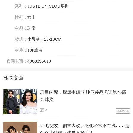
系列：
JUSTE UN CLOU系列
性别：
女士
主题：
珠宝
款式：
小号款，15-18CM
材质：
18K白金
官网电话：
4008856618
相关文章
群星闪耀，熠熠生辉 卡地亚臻品见证第76届
金球奖
0
品牌资讯
五毛视效、剧本大改、服化经常不在线……是
什么让镇魂女孩爱不释手？