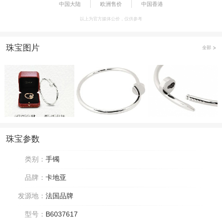
中国大陆
欧洲售价
中国香港
以上为官方媒体公价，仅供参考
珠宝图片
全部
珠宝参数
类别：
手镯
品牌：
卡地亚
发源地：
法国品牌
型号：
B6037617