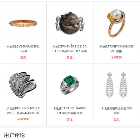
卡地亚LOVE系列N603691
卡地亚PANTHÈRE DE CA
卡地亚TRINITY系列B4092
7 手镯
RTIER系列HP601117 手镯
200 戒指
暂无
暂无
￥39200
卡地亚PARIS NOUVELLE
卡地亚CARTIER MAGICI
卡地亚高级珠宝银色耳环
VAGUE系列N4243300 戒
EN Oracle戒指 戒指
耳饰
指
￥805000
暂无
暂无
用户评论