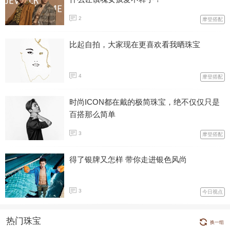
2
摩登搭配
比起自拍，大家现在更喜欢看我晒珠宝
4
摩登搭配
时尚ICON都在戴的极简珠宝，绝不仅仅只是
百搭那么简单
3
摩登搭配
得了银牌又怎样 带你走进银色风尚
3
今日视点
热门珠宝
换一组