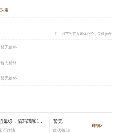
：
珠宝
注：以下为官方媒体公价，仅供参考
：
暂无价格
：
暂无价格
：
暂无价格
祖母绿，缟玛瑙和126颗钻石，总重0.99克拉（适用尺寸：52）。
暂无
详细>
宝石详情
能否拆卸