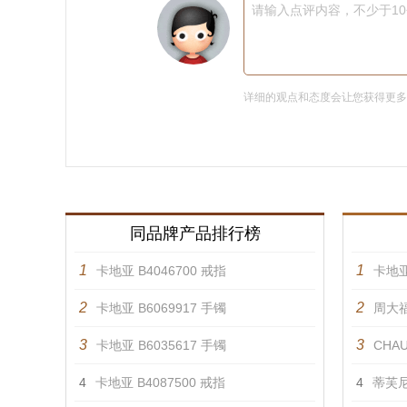
请输入点评内容，不少于1
详细的观点和态度会让您获得更
同品牌产品排行榜
1
1
卡地亚 B4046700 戒指
卡地亚
2
2
卡地亚 B6069917 手镯
周大福
3
3
卡地亚 B6035617 手镯
CHAU
4
卡地亚 B4087500 戒指
4
蒂芙尼