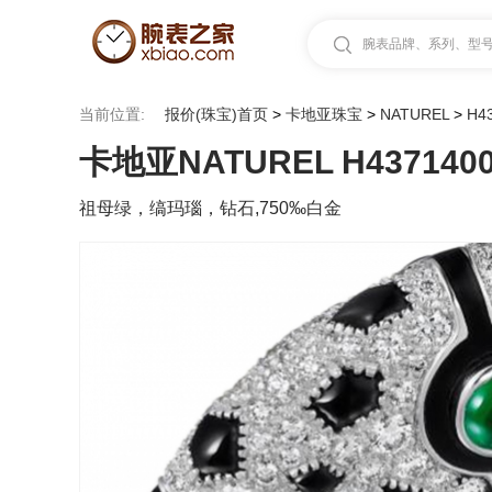
腕表品牌、系列、型号.
当前位置:
报价(珠宝)首页
>
卡地亚珠宝
>
NATUREL
>
H4
卡地亚NATUREL H437140
祖母绿，缟玛瑙，钻石,750‰白金