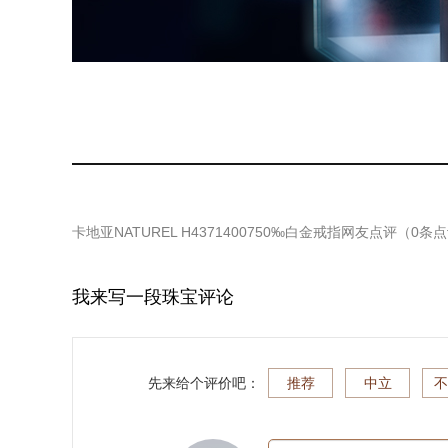
卡地亚NATUREL H4371400750‰白金戒指
网友点评（
0
条点
我来写一段珠宝评论
先来给个评价吧：
推荐
中立
不