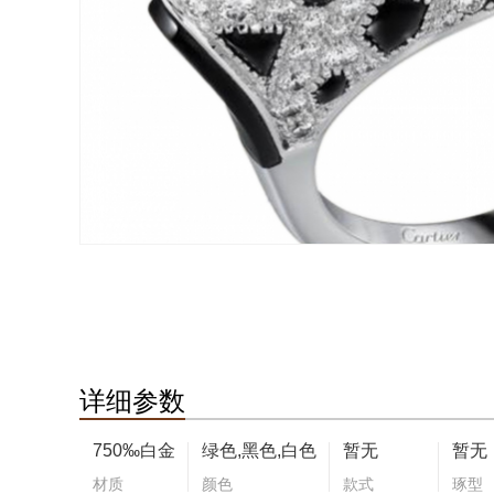
详细参数
750‰白金
绿色,黑色,白色
暂无
暂无
材质
颜色
款式
琢型