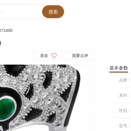
..
371400
0
喜欢
我要点评
基本参数
品牌
系列
性别
型号