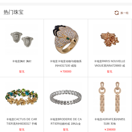
热门珠宝
换一组
卡地亚胸针 胸针
卡地亚卡地亚动物与植物系
卡地亚PARIS NOUVELLE
列H4317100 戒指
VAGUE系列N4729900 戒
指
暂无
￥700000
暂无
卡地亚CACTUS DE CAR
卡地亚BRODERIE DE CA
卡地亚AGRAFE系列N851
TIER系列H6030317 手镯
RTIER结婚对戒 18K白金
5186 耳饰
戒指
暂无
暂无
￥206000