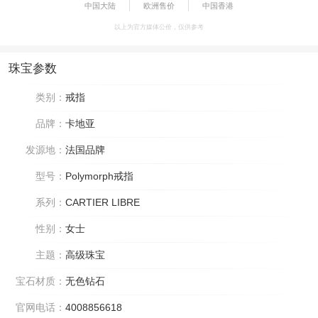
中国大陆
欧洲售价
中国香港
以上为官方媒体公价，仅供参考
珠宝参数
类别：
戒指
品牌：
卡地亚
发源地：
法国品牌
型号：
Polymorph戒指
系列：
CARTIER LIBRE
性别：
女士
主题：
高级珠宝
宝石材质：
无色钻石
官网电话：
4008856618