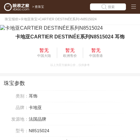
>
查珠宝
搜索
珠宝报价
>
卡地亚珠宝
>
CARTIER DESTINÉE系列
>
N8515024
卡地亚CARTIER DESTINÉE系列N8515024 耳饰
暂无
暂无
暂无
中国大陆
欧洲售价
中国香港
以上为官方媒体公价，仅供参考
珠宝参数
类别：
耳饰
品牌：
卡地亚
发源地：
法国品牌
型号：
N8515024