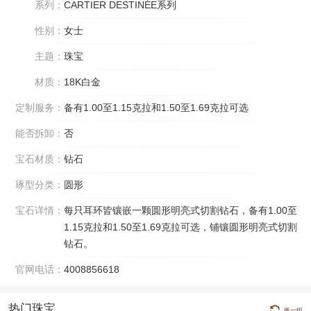
系列：
CARTIER DESTINÉE系列
性别：
女士
主题：
珠宝
材质：
18K白金
定制服务：
备有1.00至1.15克拉和1.50至1.69克拉可选
能否拆卸：
否
宝石材质：
钻石
琢型分类：
圆形
宝石详情：
每只耳环皆镶嵌一颗圆形明亮式切割钻石，备有1.00至
1.15克拉和1.50至1.69克拉可选，铺镶圆形明亮式切割
钻石。
官网电话：
4008856618
热门珠宝
换一组