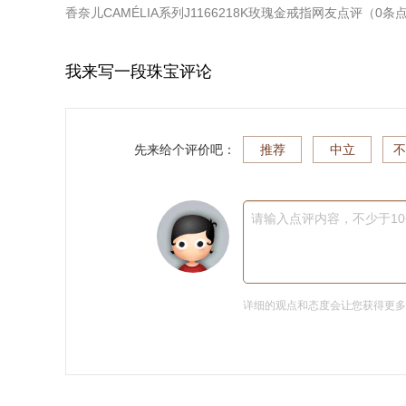
香奈儿CAMÉLIA系列J1166218K玫瑰金戒指
网友点评（
0
条
我来写一段珠宝评论
先来给个评价吧：
推荐
中立
不
请输入点评内容，不少于1
详细的观点和态度会让您获得更