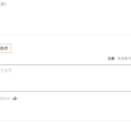
点评）
推荐
注册
更多帐
0个汉字
多网友的
！