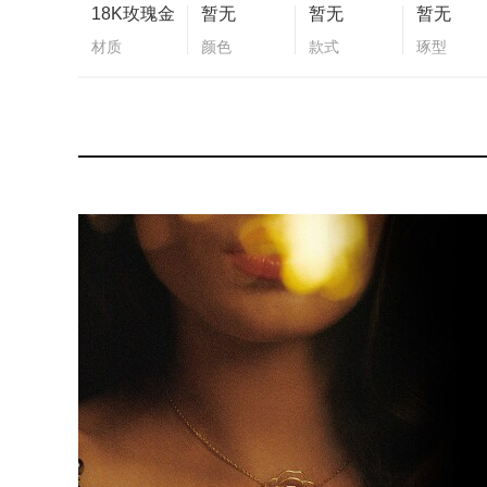
18K玫瑰金
暂无
暂无
暂无
材质
颜色
款式
琢型