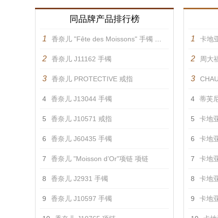
同品牌产品排行榜
1
1
香奈儿 "Fête des Moissons" 手镯 手镯
卡地亚
2
2
香奈儿 J11162 手镯
周大福
3
3
香奈儿 PROTECTIVE 戒指
CHAU
4
香奈儿 J13044 手镯
4
蒂芙尼
5
香奈儿 J10571 戒指
5
卡地亚
6
香奈儿 J60435 手镯
6
卡地亚
7
香奈儿 "Moisson d’Or"项链 项链
7
卡地亚
8
香奈儿 J2931 手镯
8
卡地亚
9
香奈儿 J10597 手镯
9
卡地亚