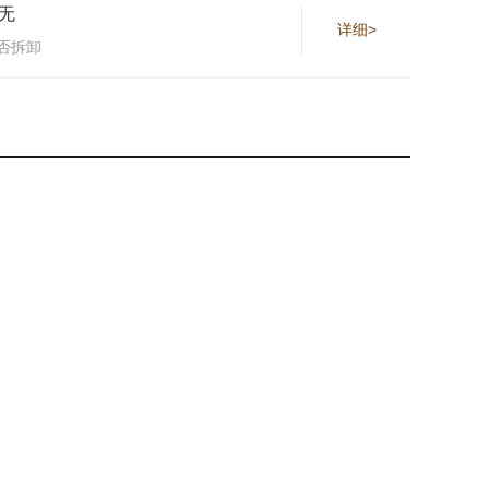
无
详细>
否拆卸