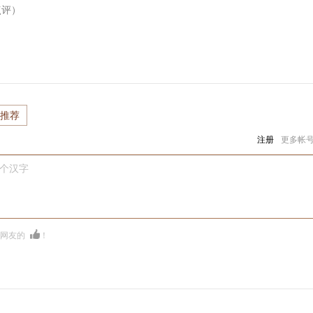
点评）
推荐
注册
更多帐
0个汉字
多网友的
！