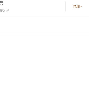
无
详细>
否拆卸