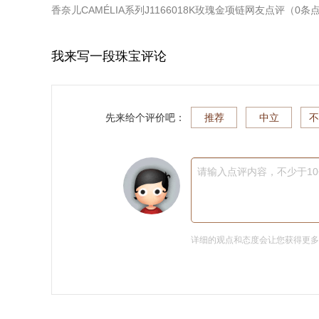
香奈儿CAMÉLIA系列J1166018K玫瑰金项链
网友点评（
0
条
我来写一段珠宝评论
先来给个评价吧：
推荐
中立
不
请输入点评内容，不少于1
详细的观点和态度会让您获得更