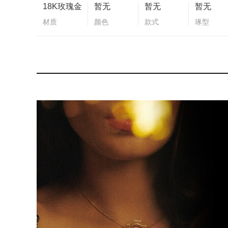
18K玫瑰金
暂无
暂无
暂无
材质
颜色
款式
琢型