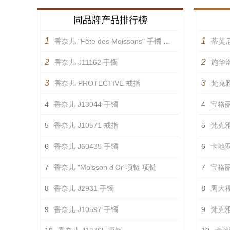
同品牌产品排行榜
1
1
香奈儿 "Fête des Moissons" 手镯 手镯
蒂芙
2
2
香奈儿 J11162 手镯
施华洛
3
3
香奈儿 PROTECTIVE 戒指
梵克雅
4
香奈儿 J13044 手镯
4
宝格丽 
5
香奈儿 J10571 戒指
5
梵克雅
6
香奈儿 J60435 手镯
6
卡地亚
7
香奈儿 "Moisson d’Or"项链 项链
7
宝格丽 
8
香奈儿 J2931 手镯
8
周大福
9
香奈儿 J10597 手镯
9
梵克雅