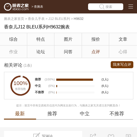
>
查腕表
搜索
腕表之家首页
>
香奈儿手表
>
J12 BLEU系列
>
H9632
香奈儿J12 BLEU系列H9632腕表
综合
特点
图片
报价
文章
作业
论坛
问答
点评
心得
相关评论
我来写点评
(1条)
推荐
(100%)
(1人)
100%
中立
(0%)
(0人)
推荐指数
不推荐
(0%)
(0人)
提示：留言中所有交易相关信息均为网友自发行为，与腕表之家无关请注意判断真伪！
最新
推荐
中立
不推荐
写评论