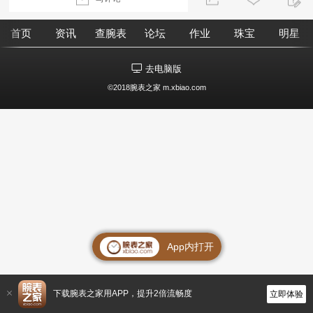
首页
资讯
查腕表
论坛
作业
珠宝
明星
去电脑版
©2018腕表之家 m.xbiao.com
App内打开
下载腕表之家用APP，提升2倍流畅度
立即体验