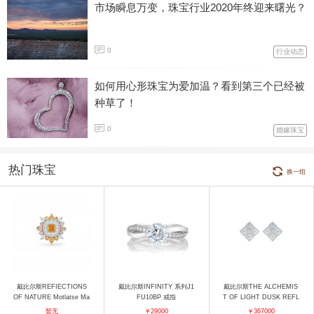
市场瞬息万变，珠宝行业2020年终迎来曙光？
0
行业动态
如何用心形珠宝为爱加温？看到第三个已经被
种草了！
0
婚嫁珠宝
热门珠宝
换一组
戴比尔斯REFIECTIONS
戴比尔斯INFINITY 系列J1
戴比尔斯THE ALCHEMIS
OF NATURE Motlatse Ma
FU10BP 戒指
T OF LIGHT DUSK REFL
rvel Motlatse Marvel 钻石
ECTION E103437 耳饰
暂无
￥29000
￥367000